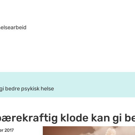
helsearbeid
gi bedre psykisk helse
bærekraftig klode kan gi b
er 2017