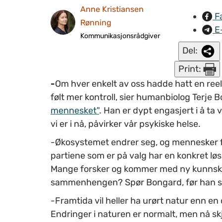
Anne Kristiansen
F
Rønning
E
Kommunikasjonsrådgiver
Del:
Print:
-
Om hver enkelt av oss hadde hatt en reell 
følt mer kontroll, sier humanbiolog Terje 
mennesket"
. Han er dypt engasjert i å ta 
vi er i nå, påvirker vår psykiske helse.
-Økosystemet endrer seg, og mennesker fø
partiene som er på valg har en konkret løs
Mange forsker og kommer med ny kunnskap,
sammenhengen? Spør Bongard, før han sl
-Framtida vil heller ha urørt natur enn en
Endringer i naturen er normalt, men nå skj