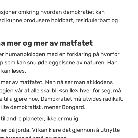
iskusjoner omkring hvordan demokratiet kan
ed kunne produsere holdbart, resirkulerbart og
e ha mer og mer av matfatet
 humanbiologen med en forklaring på hvorfor
rep som kan snu ødeleggelsene av naturen. Han
kan løses.
 og mer av matfatet. Men nå ser man at klodens
ogien vår at alle skal bli «snille» hver for seg, må
lse til å gjøre noe. Demokratiet må utvides radikalt.
 lite demokratisk, mener Bongard.
il andre planeter, ikke er mulig.
her på jorda. Vi kan klare det gjennom å utnytte