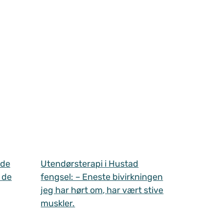
 de
Utendørsterapi i Hustad
 de
fengsel: – Eneste bivirkningen
jeg har hørt om, har vært stive
muskler.