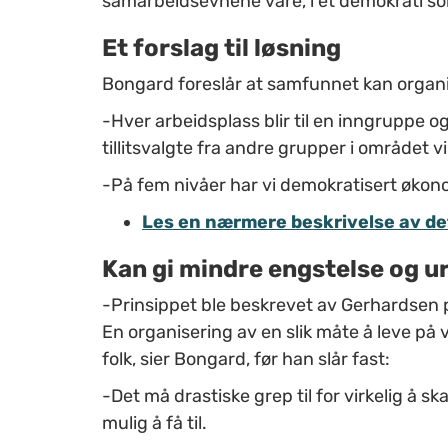
samarbeidsevnene våre, i et demokrati s
Et forslag til løsning
Bongard foreslår at samfunnet kan organi
-Hver arbeidsplass blir til en inngruppe 
tillitsvalgte fra andre grupper i området v
-På fem nivåer har vi demokratisert økon
Les en nærmere beskrivelse av de
Kan gi mindre engstelse og u
-Prinsippet ble beskrevet av Gerhardsen på
En organisering av en slik måte å leve på v
folk, sier Bongard, før han slår fast:
-Det må drastiske grep til for virkelig å s
mulig å få til.