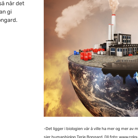
gså når det
an gi
ongard.
-Det ligger i biologien vår å ville ha mer og mer a
sier humanbiolog Terje Bongard. (Ill.foto: www.colo