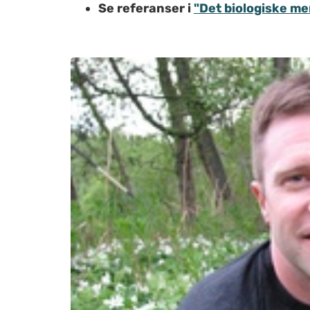
Se referanser i
"Det biologiske m