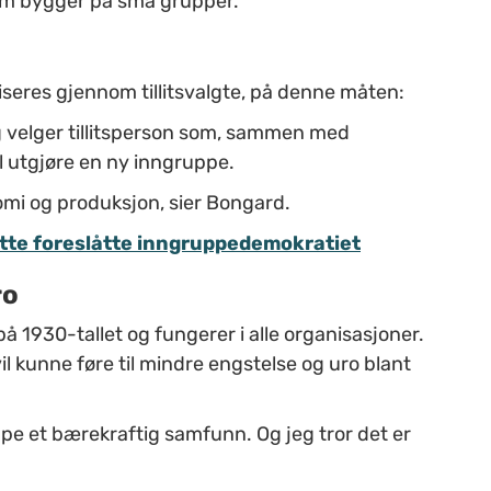
om bygger på små grupper.
seres gjennom tillitsvalgte, på denne måten:
og velger tillitsperson som, sammen med
il utgjøre en ny inngruppe.
omi og produksjon, sier Bongard.
tte foreslåtte inngruppedemokratiet
ro
 1930-tallet og fungerer i alle organisasjoner.
il kunne føre til mindre engstelse og uro blant
kape et bærekraftig samfunn. Og jeg tror det er