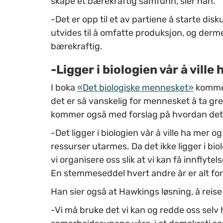
skape et bærekraftig samfunn, sier han.
-Det er opp til et av partiene å starte d
utvides til å omfatte produksjon, og derm
bærekraftig.
-Ligger i biologien vår å vill
I boka
«Det biologiske mennesket»
kommer
det er så vanskelig for mennesket å ta g
kommer også med forslag på hvordan det 
-Det ligger i biologien vår å ville ha mer
ressurser utarmes. Da det ikke ligger i biol
vi organisere oss slik at vi kan få innflyte
En stemmeseddel hvert andre år er alt for
Han sier også at Hawkings løsning, å reise t
-Vi må bruke det vi kan og redde oss selv 