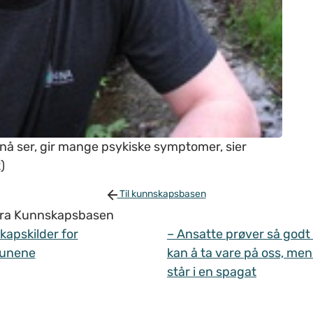
n nå ser, gir mange psykiske symptomer, sier
)
Til kunnskapsbasen
 fra Kunnskapsbasen
apskilder for
– Ansatte prøver så godt
unene
kan å ta vare på oss, men
står i en spagat