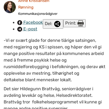
Anne Kristiansen
er målgruppen, sier Hildegunn Brattvåg, seniorrådgiver i
Rønning
Helsedirektoratet. (Ill.foto: www.colourbox.com)
Kommunikasjonsrådgiver
Facebook
Print:
Del:
E-post
-Vi er svært glade for denne tiårige satsingen,
med regjering og KS i spissen, og håper den vil gi
mange positive resultater på kommunenes arbeid
med å fremme psykisk helse og
rusmiddelforebygging i befolkningen, og derav økt
opplevelse av mestring, tilhørighet og
deltakelse blant mennesker lokalt.
Det sier Hildegunn Brattvåg, seniorrådgiver i
avdeling levekår og helse, Helsedirektoratet.
Brattvåg tror folkehelseprogrammet vil kunne gi
mange andre positive synergier.