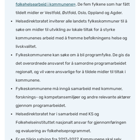
folkehelsearbeid i kommunene»
. De fem fylkene som har fått
tildelt midler er Vestfold, Østfold, Oslo, Oppland og Agder.
Helsedirektoratet inviterer alle landets fylkeskommuner til å
søke om midler til utvikling av lokale tiltak for å styrke
kommunenes arbeid med å fremme befolkningens helse og
livskvalitet.
Fylkeskommunene kan søke om å bli programfylke. De gis da
det overordnede ansvaret for å samordne programarbeidet
regionalt, og vil være ansvarlige for å tildele midler til tiltak i
kommunene.
Fylkeskommunene må inngå samarbeid med kommuner,
forsknings- og kompetansemiljøer og andre relevante aktører
gjennom programarbeidet.
Helsedirektoratet har i samarbeid med KS og
Folkehelseinstituttet nasjonalt ansvar for gjennomføringen
og evaluering av folkehelseprogrammet.
Er en tiårig satsing fra 2017–2027. Kommunene skal selv