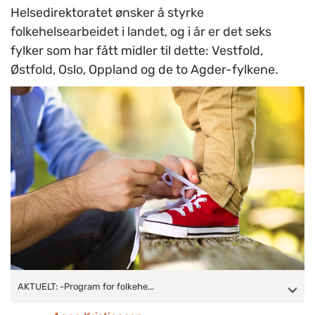
Helsedirektoratet ønsker å styrke
folkehelsearbeidet i landet, og i år er det seks
fylker som har fått midler til dette: Vestfold,
Østfold, Oslo, Oppland og de to Agder-fylkene.
AKTUELT: -Program for folkehelsearbeid i kommunene har
AKTUELT: -Program for folkehe...
barn og unge som prioritert målgruppe, men hele befolkningen