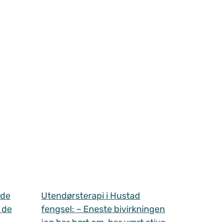
 de
Utendørsterapi i Hustad
 de
fengsel: – Eneste bivirkningen