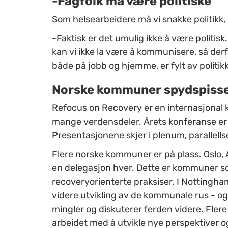
-Fagfolk må være politiske
Som helsearbeidere må vi snakke politikk
-Faktisk er det umulig ikke å være politis
kan vi ikke la være å kommunisere, så derfor
både på jobb og hjemme, er fylt av politik
Norske kommuner spydspiss
Refocus on Recovery er en internasjonal
mange verdensdeler. Årets konferanse er 
Presentasjonene skjer i plenum, parallell
Flere norske kommuner er på plass. Oslo, 
en delegasjon hver. Dette er kommuner so
recoveryorienterte praksiser. I Nottingham
videre utvikling av de kommunale rus - og
mingler og diskuterer ferden videre. Fle
arbeidet med å utvikle nye perspektiver o