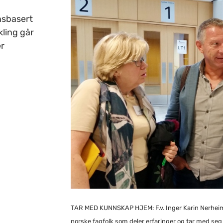
nnsbasert
kling går
er
TAR MED KUNNSKAP HJEM: F.v. Inger Karin Nerheim,
norske fagfolk som deler erfaringer og tar med se