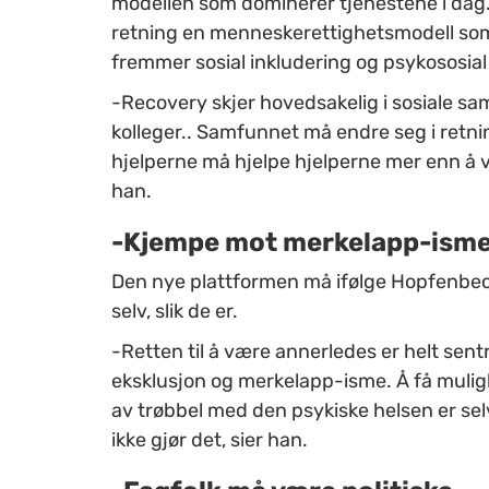
modellen som dominerer tjenestene i dag. 
retning en menneskerettighetsmodell som
fremmer sosial inkludering og psykososial 
-Recovery skjer hovedsakelig i sosiale s
kolleger.. Samfunnet må endre seg i retni
hjelperne må hjelpe hjelperne mer enn å 
han.
-Kjempe mot merkelapp-ism
Den nye plattformen må ifølge Hopfenbeck 
selv, slik de er.
-Retten til å være annerledes er helt sentr
eksklusjon og merkelapp-isme. Å få muligh
av trøbbel med den psykiske helsen er sel
ikke gjør det, sier han.