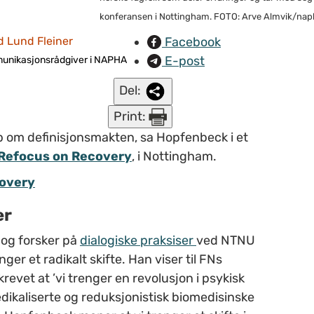
konferansen i Nottingham. FOTO: Arve Almvik/nap
Facebook
d Lund Fleiner
E-post
unikasjonsrådgiver i NAPHA
Del:
Print:
p om definisjonsmakten, sa Hopfenbeck i et
Refocus on Recovery
, i Nottingham.
overy
er
 og forsker på
dialogiske praksiser
ved NTNU
ger et radikalt skifte. Han viser til FNs
revet at ’vi trenger en revolusjon i psykisk
dikaliserte og reduksjonistisk biomedisinske