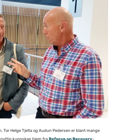
 Tor Helge Tjelta og Audun Pedersen er blant mange
g nyttig kunnskap hjem fra
Refocus on Recovery
-