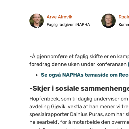
Arve Almvik
Roal
Faglig rådgiver i NAPHA
Komm
-Å gjennomføre et faglig skifte er en kam
foredrag denne uken under konferansen
Se også NAPHAs temaside om Rec
-Skjer i sosiale sammenheng
Hopfenbeck, som til daglig underviser om
avdeling Gjøvik, vektla at han mener vi tren
spesialrapportør Dainius Puras, som har sk
helsearbeid’, for å motarbeide den overme