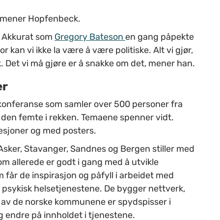
, mener Hopfenbeck.
k. Akkurat som
Gregory Bateson
en gang påpekte
 kan vi ikke la være å være politiske. Alt vi gjør,
k. Det vi må gjøre er å snakke om det, mener han.
er
 konferanse som samler over 500 personer fra
den femte i rekken. Temaene spenner vidt.
sesjoner og med posters.
Asker, Stavanger, Sandnes og Bergen stiller med
m allerede er godt i gang med å utvikle
 får de inspirasjon og påfyll i arbeidet med
 psykisk helsetjenestene. De bygger nettverk,
re av de norske kommunene er spydspisser i
g endre på innholdet i tjenestene.