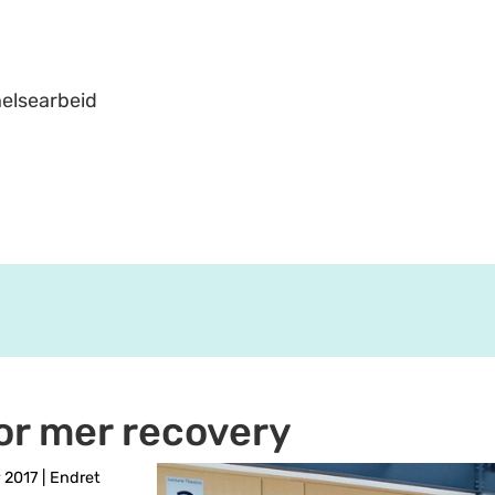
helsearbeid
 for mer recovery
r 2017
|
Endret