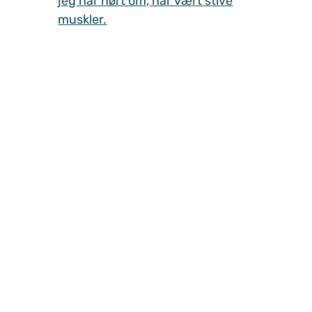
jeg har hørt om, har vært stive
muskler.