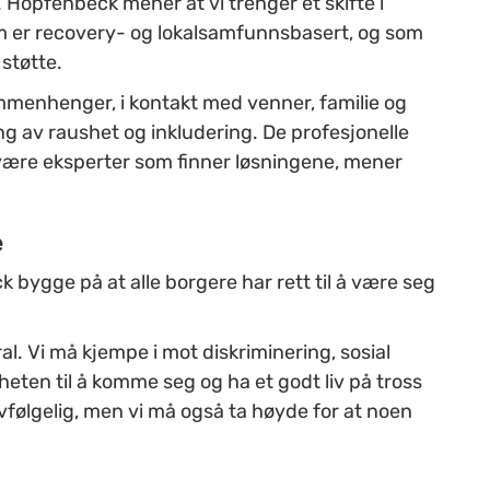
Hopfenbeck mener at vi trenger et skifte i
 er recovery- og lokalsamfunnsbasert, og som
støtte.
ammenhenger, i kontakt med venner, familie og
ng av raushet og inkludering. De profesjonelle
være eksperter som finner løsningene, mener
e
bygge på at alle borgere har rett til å være seg
al. Vi må kjempe i mot diskriminering, sosial
eten til å komme seg og ha et godt liv på tross
vfølgelig, men vi må også ta høyde for at noen