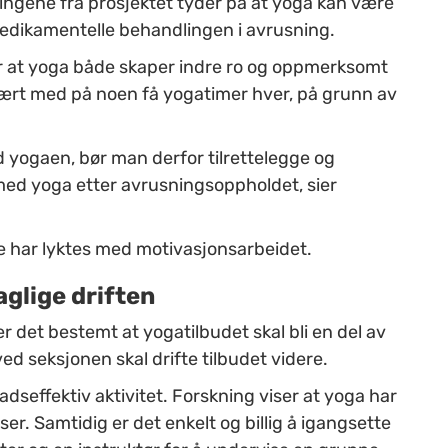
ingene fra prosjektet tyder på at yoga kan være
medikamentelle behandlingen i avrusning.
r at yoga både skaper indre ro og oppmerksomt
ært med på noen få yogatimer hver, på grunn av
yogaen, bør man derfor tilrettelegge og
med yoga etter avrusningsoppholdet, sier
e har lyktes med motivasjonsarbeidet.
aglige driften
er det bestemt at yogatilbudet skal bli en del av
ed seksjonen skal drifte tilbudet videre.
dseffektiv aktivitet. Forskning viser at yoga har
ser. Samtidig er det enkelt og billig å igangsette