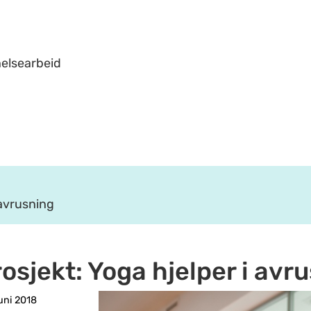
helsearbeid
 avrusning
osjekt: Yoga hjelper i avr
uni 2018