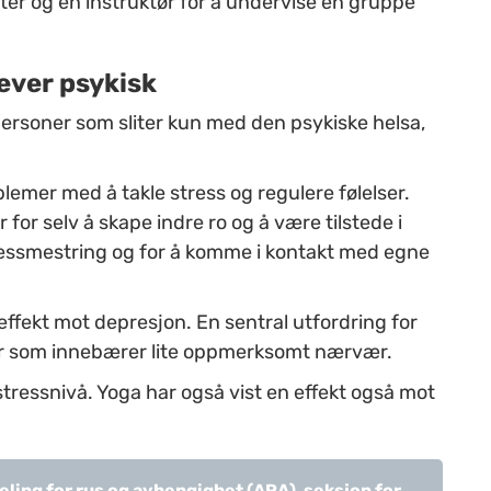
er og en instruktør for å undervise en gruppe
ever psykisk
 personer som sliter kun med den psykiske helsa,
blemer med å takle stress og regulere følelser.
or selv å skape indre ro og å være tilstede i
tressmestring og for å komme i kontakt med egne
 effekt mot depresjon. En sentral utfordring for
ør som innebærer lite oppmerksomt nærvær.
tressnivå. Yoga har også vist en effekt også mot
ling for rus og avhengighet (ARA), seksjon for