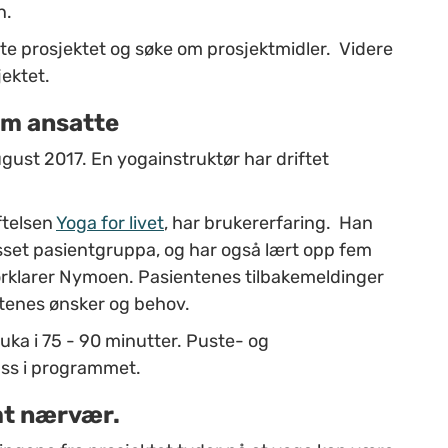
en.
te prosjektet og søke om prosjektmidler. Videre
ektet.
em ansatte
gust 2017. En yogainstruktør har driftet
ftelsen
Yoga for livet
, har brukererfaring. Han
asset pasientgruppa, og har også lært opp fem
 forklarer Nymoen. Pasientenes tilbakemeldinger
entenes ønsker og behov.
uka i 75 - 90 minutter. Puste- og
ass i programmet.
mt nærvær.