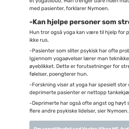
et yogatilbud. Man trenger bare noen matt
med pasienter, forklarer Nymoen.
-Kan hjelpe personer som str
Hun tror også yoga kan være til hjelp for
ikke rus.
-Pasienter som sliter psykisk har ofte pro
Igjennom yogaøvelser lærer man teknikker f
øyeblikket. Dette er forutsetninger for s
følelser, poengterer hun.
-Forskning viser at yoga har spesielt stor
deprimerte pasienter er nettopp tankekj
-Deprimerte har også ofte angst og høyt s
flere andre psykiske lidelser, sier Nymoen.
Om yogatilbudet ved Vestre Viken HF, Avde