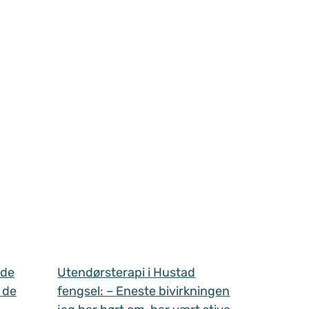
 de
Utendørsterapi i Hustad
 de
fengsel: – Eneste bivirkningen