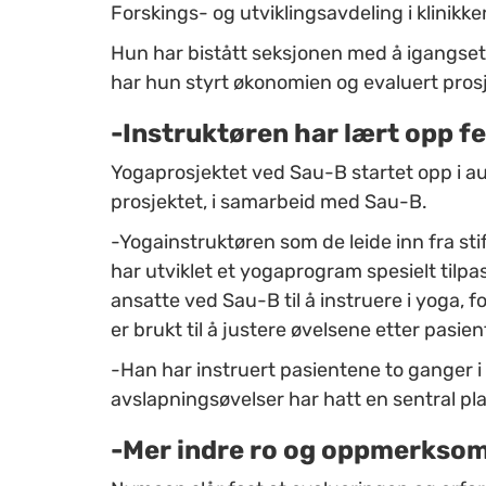
Forskings- og utviklingsavdeling i klinikk
Hun har bistått seksjonen med å igangset
har hun styrt økonomien og evaluert prosj
-Instruktøren har lært opp f
Yogaprosjektet ved Sau-B startet opp i au
prosjektet, i samarbeid med Sau-B.
-Yogainstruktøren som de leide inn fra sti
har utviklet et yogaprogram spesielt tilp
ansatte ved Sau-B til å instruere i yoga,
er brukt til å justere øvelsene etter pasi
-Han har instruert pasientene to ganger i 
avslapningsøvelser har hatt en sentral pl
-Mer indre ro og oppmerkso