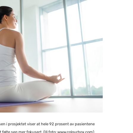
i prosjektet viser at hele 92 prosent av pasientene
t følte seg mer fokusert. (Ill.foto: www.colourbox.com)