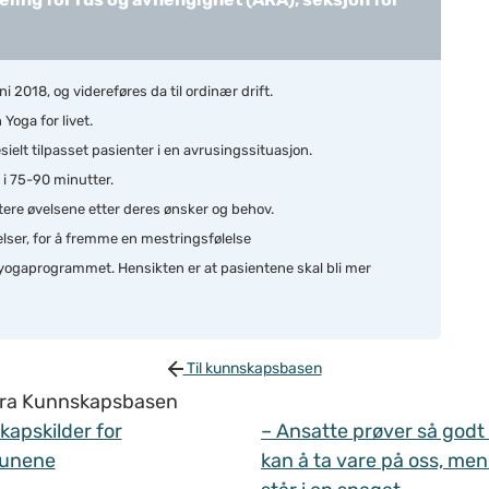
ni 2018, og videreføres da til ordinær drift.
Yoga for livet.
elt tilpasset pasienter i en avrusingssituasjon.
 i 75-90 minutter.
stere øvelsene etter deres ønsker og behov.
elser, for å fremme en mestringsfølelse
 yogaprogrammet. Hensikten er at pasientene skal bli mer
Til kunnskapsbasen
 fra Kunnskapsbasen
apskilder for
– Ansatte prøver så godt
unene
kan å ta vare på oss, men