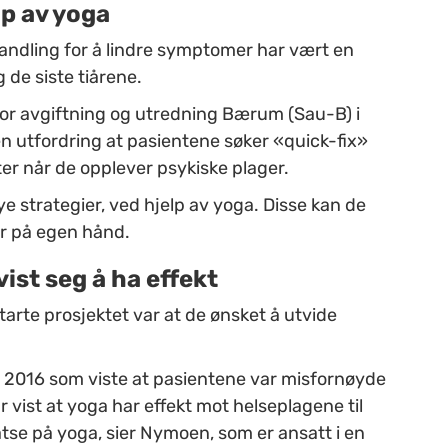
lp av yoga
ndling for å lindre symptomer har vært en
 de siste tiårene.
or avgiftning og utredning Bærum (Sau-B) i
en utfordring at pasientene søker «quick-fix»
er når de opplever psykiske plager.
ye strategier, ved hjelp av yoga. Disse kan de
ser på egen hånd.
vist seg å ha effekt
tarte prosjektet var at de ønsket å utvide
 2016 som viste at pasientene var misfornøyde
r vist at yoga har effekt mot helseplagene til
tse på yoga, sier Nymoen, som er ansatt i en