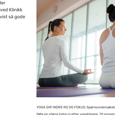
ler
ved Klinikk
 vist så gode
YOGA GIR INDRE RO OG FOKUS: Spørreundersøkelsen 
følte en større indre ro etter yogatimene. 70 prosen