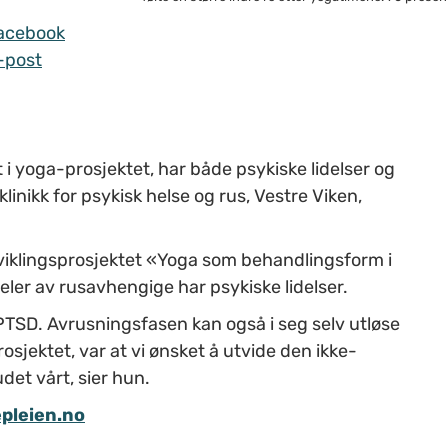
acebook
-post
t i yoga-prosjektet, har både psykiske lidelser og
inikk for psykisk helse og rus, Vestre Viken,
iklingsprosjektet «Yoga som behandlingsform i
deler av rusavhengige har psykiske lidelser.
 PTSD. Avrusningsfasen kan også i seg selv utløse
rosjektet, var at vi ønsket å utvide den ikke-
et vårt, sier hun.
epleien.no