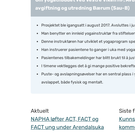
avgiftning og utredning Bærum (Sau-B)
Prosjektet ble igangsatt i august 2017. Avsluttes i ju
Man benytter en innleid yogainstruktør fra stiftelsen 
Denne instruktøren har utviklet et yogaprogram spesi
Han instruerer pasientene to ganger i uka med yoga
Pasientenes tilbakemeldinger har blitt brukt til å ju
I timene vektlegges det å gi mange positive bekreft
Puste- og avslapningsøvelser har en sentral plass i
avslappet, både fysisk og mentalt.
Aktuelt
Siste
NAPHA løfter ACT, FACT og
Kunnsk
FACT ung under Arendalsuka
komm