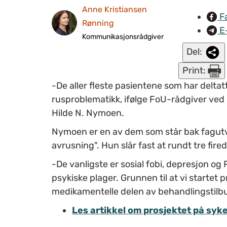
Anne Kristiansen
F
Rønning
E
Kommunikasjonsrådgiver
Del:
Print:
-De aller fleste pasientene som har deltat
rusproblematikk, ifølge FoU-rådgiver ved kl
Hilde N. Nymoen.
Nymoen er en av dem som står bak fagutv
avrusning". Hun slår fast at rundt tre fire
-De vanligste er sosial fobi, depresjon og
psykiske plager. Grunnen til at vi startet p
medikamentelle delen av behandlingstilbud
Les artikkel om prosjektet på syk