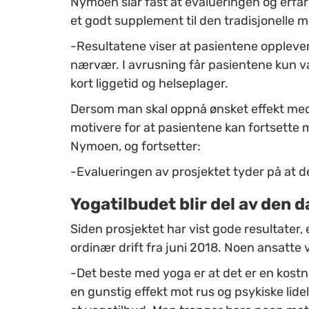
Nymoen slår fast at evalueringen og erfar
et godt supplement til den tradisjonelle 
-Resultatene viser at pasientene oppleve
nærvær. I avrusning får pasientene kun v
kort liggetid og helseplager.
Dersom man skal oppnå ønsket effekt med 
motivere for at pasientene kan fortsette 
Nymoen, og fortsetter:
-Evalueringen av prosjektet tyder på at d
Yogatilbudet blir del av den d
Siden prosjektet har vist gode resultater, 
ordinær drift fra juni 2018. Noen ansatte v
-Det beste med yoga er at det er en kostna
en gunstig effekt mot rus og psykiske lidel