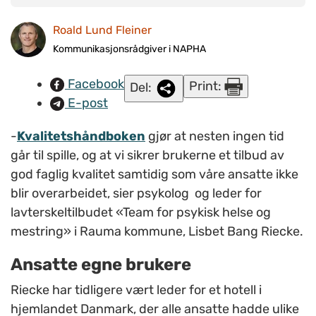
f.v. Jesper Thomsen, Silje Lie, Stig Bruksås, Anita Tokle. Foran f.
Roald Lund Fleiner
v. Anne Reiten, Lisbet Riecke.
Kommunikasjonsrådgiver i NAPHA
Facebook
Print:
Del:
E-post
-
Kvalitetshåndboken
gjør at nesten ingen tid
går til spille, og at vi sikrer brukerne et tilbud av
god faglig kvalitet samtidig som våre ansatte ikke
blir overarbeidet, sier psykolog og leder for
lavterskeltilbudet «Team for psykisk helse og
mestring» i Rauma kommune, Lisbet Bang Riecke.
Ansatte egne brukere
Riecke har tidligere vært leder for et hotell i
hjemlandet Danmark, der alle ansatte hadde ulike