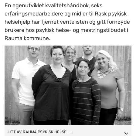
En egenutviklet kvalitetshåndbok, seks
erfaringsmedarbeidere og midler til Rask psykisk
helsehjelp har fjernet ventelisten og gitt fornøyde
brukere hos psykisk helse- og mestringstilbudet i
Rauma kommune.
LITT AV RAUMA PSYKISK HELSE- OG MESTRINGSTEAM:
LITT AV RAUMA PSYKISK HELSE- ...
Bak