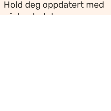
Hold deg oppdatert med
vårt nyhetsbrev
Jeg ønsker å motta nyhetsbrev
*
Jeg bekrefter å ha lest og er enig med
innholdet i
personvernerklæringen
*
Meld på
Ansvarlig redaktør
:
Ellen Hoxmark