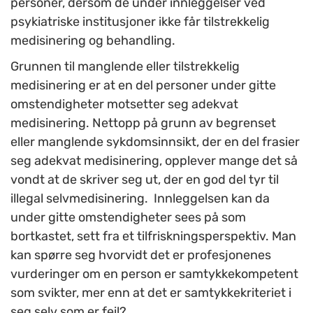
personer, dersom de under innleggelser ved
psykiatriske institusjoner ikke får tilstrekkelig
medisinering og behandling.
Grunnen til manglende eller tilstrekkelig
medisinering er at en del personer under gitte
omstendigheter motsetter seg adekvat
medisinering. Nettopp på grunn av begrenset
eller manglende sykdomsinnsikt, der en del frasier
seg adekvat medisinering, opplever mange det så
vondt at de skriver seg ut, der en god del tyr til
illegal selvmedisinering. Innleggelsen kan da
under gitte omstendigheter sees på som
bortkastet, sett fra et tilfriskningsperspektiv. Man
kan spørre seg hvorvidt det er profesjonenes
vurderinger om en person er samtykkekompetent
som svikter, mer enn at det er samtykkekriteriet i
seg selv som er feil?