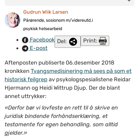
helsehjelp til alvorlig psykisk syke, uten å måtte ty til tvang av
Gudrun Wiik Larsen
noe slag, skriver Gudrun Wiik Larsen. FOTO: Privat.
Pårørende, sosionom m/videreutd.i
psykisk helsearbeid
Facebook
Print:
Del:
E-post
Aftenposten publiserte 06.desember 2018
kronikken
Tvangsmedisinering må sees på som et
historisk feilgrep
av psykologspesialistene Reidar
Hjermann og Heidi Wittrup Djup. Der de blant
annet uttrykker:
«Derfor bør vi lovfeste en rett til å skrive en
juridisk bindende forhåndserklæring, et
testamente for egen behandling, som alltid
gjelder.»