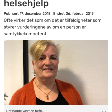
helsehjelp
Publisert 17. desember 2018
|
Endret 06. februar 2019
Ofte virker det som om det er tilfeldigheter som
styrer vurderingene av om en person er
samtykkekompetent.
Det hadde vært en befrielse å kunne gi nødvendig og forsvarlig
Det hadde vært en befri...