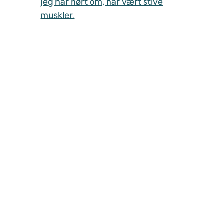
jeg har hørt om, har vært stive
muskler.