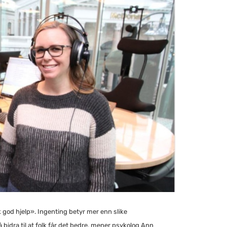
k god hjelp». Ingenting betyr mer enn slike
å bidra til at folk får det bedre, mener psykolog Ann