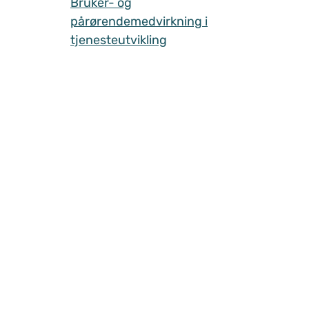
Bruker- og
pårørendemedvirkning i
tjenesteutvikling