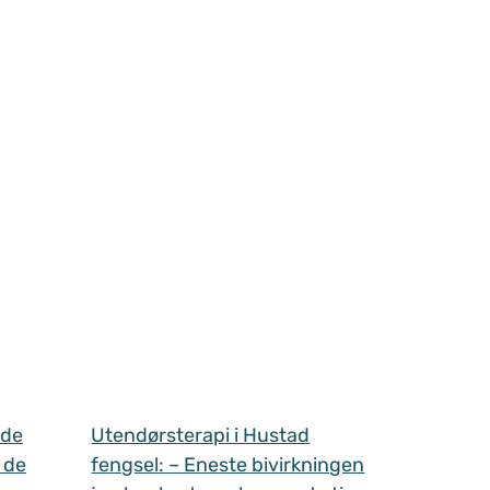
 de
Utendørsterapi i Hustad
 de
fengsel: – Eneste bivirkningen