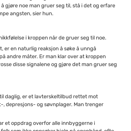
 gjøre noe man gruer seg til, stå i det og erfare
empe angsten, sier hun.
kkfølelse i kroppen når de gruer seg til noe.
t, er en naturlig reaksjon å søke å unngå
på andre måter. Er man klar over at kroppen
l å trosse disse signalene og gjøre det man gruer seg
til daglig, er et lavterskeltilbud rettet mot
-, depresjons- og søvnplager. Man trenger
har et oppdrag overfor alle innbyggerne i
folk som ikke oppsøker hjelp på egenhånd, ofte