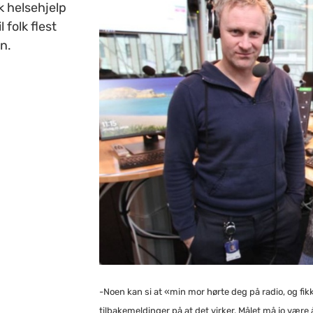
k helsehjelp
 folk flest
n.
-Noen kan si at «min mor hørte deg på radio, og fik
tilbakemeldinger på at det virker. Målet må jo være 