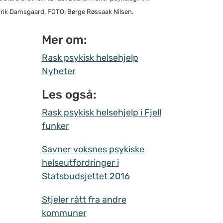
rik Damsgaard. FOTO: Børge Røssaak Nilsen.
Mer om:
Rask psykisk helsehjelp
Nyheter
Les også:
Rask psykisk helsehjelp i Fjell
funker
Savner voksnes psykiske
helseutfordringer i
Statsbudsjettet 2016
Stjeler rått fra andre
kommuner