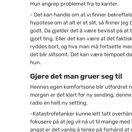
Hun angrep problemet fra to kanter.
- Det kan handle om at vi finner bekreftel
hypotese om at alt er et slit, så finner je
godt. Da gjelder det å være bevisst på at 
gjort ting. Eller det kan være at det fakt
ryddes bort, og hva man må fortsette med. 
det blir slitsomt. Det kan være tempoet det 
hun.
Gjøre det man gruer seg til
Hennes egen komfortsone blir utfordret når
morgen er det klart for ny sending, den
radio en helt ny setting.
-Katastrofetanker kunne lett tatt overhånd 
fokusere på at jeg vil nå ut til mange med
angst er det vanlig å tenke på forhånd at no