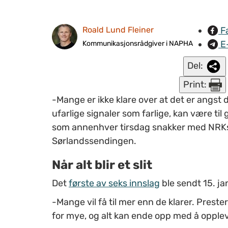
F
Roald Lund Fleiner
E
Kommunikasjonsrådgiver i NAPHA
Del:
Print:
-Mange er ikke klare over at det er angst d
ufarlige signaler som farlige, kan være til
som annenhver tirsdag snakker med NRKs 
Sørlandssendingen.
Når alt blir et slit
Det
første av seks innslag
ble sendt 15. jan
-Mange vil få til mer enn de klarer. Prester
for mye, og alt kan ende opp med å opplev