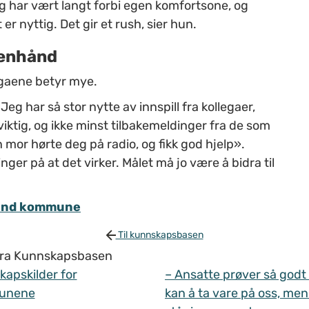
eg har vært langt forbi egen komfortsone, og
er nyttig. Det gir et rush, sier hun.
genhånd
egaene betyr mye.
g har så stor nytte av innspill fra kollegaer,
 viktig, og ikke minst tilbakemeldinger fra de som
mor hørte deg på radio, og fikk god hjelp».
ger på at det virker. Målet må jo være å bidra til
nsand kommune
Til kunnskapsbasen
 fra Kunnskapsbasen
apskilder for
– Ansatte prøver så godt
unene
kan å ta vare på oss, men