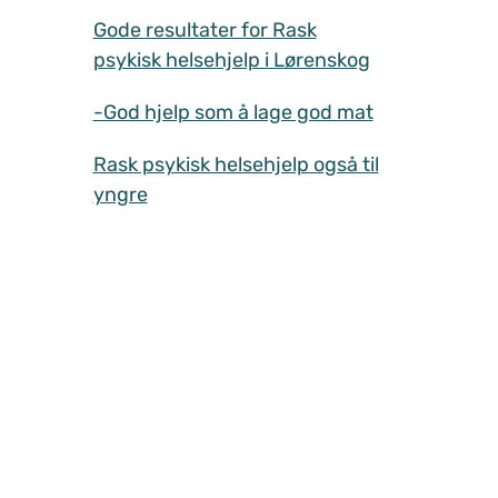
Gode resultater for Rask
psykisk helsehjelp i Lørenskog
-God hjelp som å lage god mat
Rask psykisk helsehjelp også til
yngre