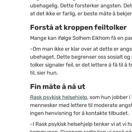
ubehagelig. Dette forsterker angsten. Det å
at det ikke er farlig, er beste måte å bekj
Forstå at kroppen feiltolker
Mange kan ifølge Solhem Eikhom få en pani
-Om man ikke er klar over at dette er angs
ubehaget. Dette begrenser oss sosialt og 
tolker signaler feil, er det lettere å få ti
til, sier hun.
Fin måte å nå ut
Rask psykisk helsehjelp
, som hun jobber i 
mennesker med lettere til moderate angst
ingen henvisning for å kontakte tilbudet.
-I Rask psykisk helsehjelp tenker vi at vi 
kommunen. Gjennom radio kan vi også nå 