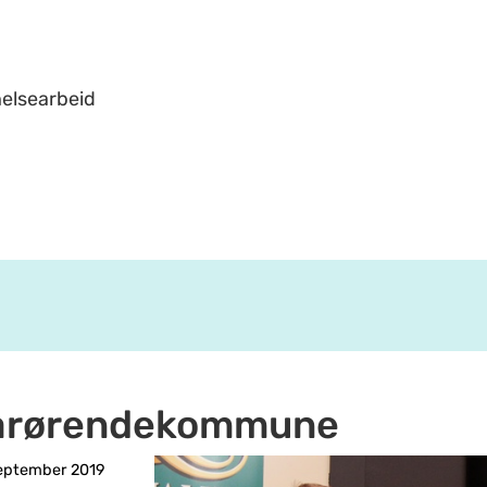
helsearbeid
 pårørendekommune
september 2019