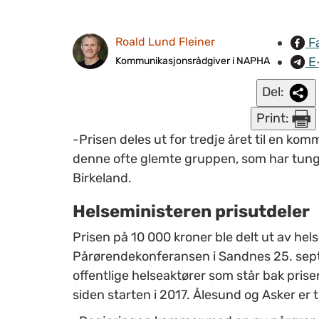
F
Roald Lund Fleiner
E
Kommunikasjonsrådgiver i NAPHA
Del:
Print:
-Prisen deles ut for tredje året til en k
denne ofte glemte gruppen, som har tung
Birkeland.
Helseministeren prisutdeler
Prisen på 10 000 kroner ble delt ut av he
Pårørendekonferansen i Sandnes 25. sept
offentlige helseaktører som står bak prisen
siden starten i 2017. Ålesund og Asker er t