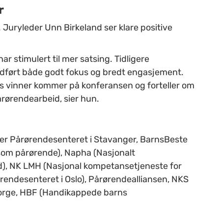
r
 Juryleder Unn Birkeland ser klare positive
ar stimulert til mer satsing. Tidligere
edført både godt fokus og bredt engasjement.
rets vinner kommer på konferansen og forteller om
rørendearbeid, sier hun.
ter Pårørendesenteret i Stavanger, BarnsBeste
som pårørende), Napha (Nasjonalt
d), NK LMH (Nasjonal kompetansetjeneste for
ørendesenteret i Oslo), Pårørendealliansen, NKS
Norge, HBF (Handikappede barns