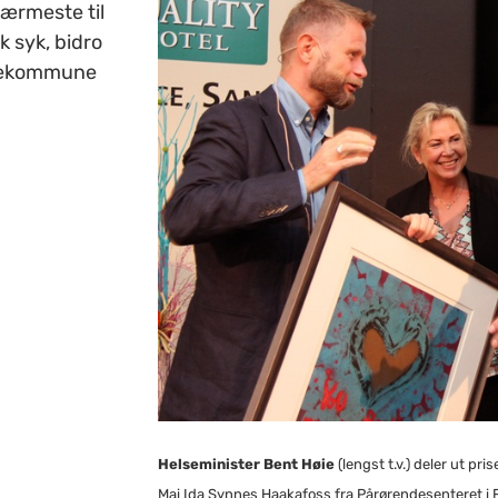
ærmeste til
k syk, bidro
endekommune
Helseminister Bent Høie
(lengst t.v.) deler ut p
Mai Ida Synnes Haakafoss fra Pårørendesenteret i Fr