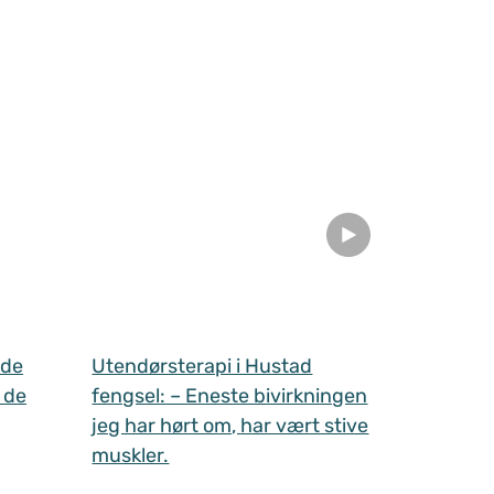
 de
Utendørsterapi i Hustad
 de
fengsel: – Eneste bivirkningen
jeg har hørt om, har vært stive
muskler.