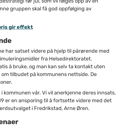
trategi før jul, som vil følges opp av en
enne gruppen skal få god oppfølging av
is gir effekt
ende
 har satset videre på hjelp til pårørende med
timuleringsmidler fra Helsedirektoratet.
tis å bruke, og man kan selv ta kontakt uten
on om tilbudet på kommunens nettside. De
joner.
 i kommunen vår. Vi vil anerkjenne deres innsats.
er en ansporing til å fortsette videre med det
ferdsutvalget i Fredrikstad, Arne Øren.
renaer