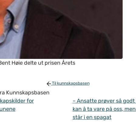
t Høie delte ut prisen Årets
Til kunnskapsbasen
 fra Kunnskapsbasen
apskilder for
– Ansatte prøver så godt
unene
kan å ta vare på oss, men
står i en spagat