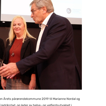
risen Årets pårørendekommune 2019 til Marianne Nordal og
edrikstad, og leder av helse- og velferdsutvalget i