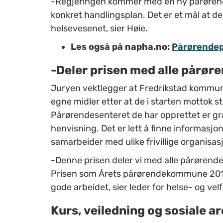
-Regjeringen kommer med en ny pårørendes
konkret handlingsplan. Det er et mål at d
helsevesenet, sier Høie.
Les også på napha.no:
Pårørendepr
-Deler prisen med alle pårør
Juryen vektlegger at Fredrikstad kommune
egne midler etter at de i starten mottok s
Pårørendesenteret de har opprettet er gra
henvisning. Det er lett å finne informasj
samarbeider med ulike frivillige organisas
-Denne prisen deler vi med
alle pårørende
Prisen som
Årets pårørendekommune 2019 
gode arbeidet, sier leder for helse- og vel
Kurs, veiledning og sosiale a