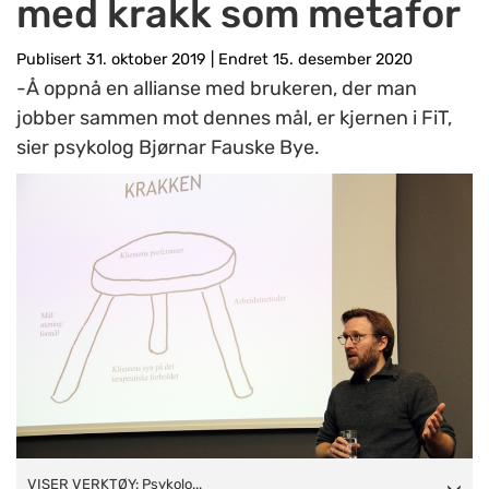
med krakk som metafor
Publisert 31. oktober 2019
|
Endret 15. desember 2020
-Å oppnå en allianse med brukeren, der man
jobber sammen mot dennes mål, er kjernen i FiT,
sier psykolog Bjørnar Fauske Bye.
VISER VERKTØY: Psykolog
VISER VERKTØY: Psykolo...
i Oppegård kommune, Bjørnar