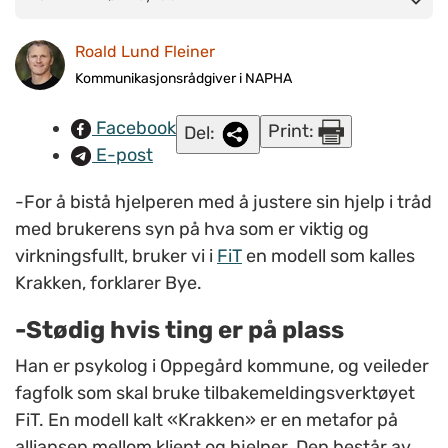
Fauske Bye, forteller om metoden Krakken til kommuner og
Roald Lund Fleiner
FACT-team som bruker
tilbakemeldingsverktøyet FIT
, i Bodø
31. oktober. FOTO: Roald Lund Fleiner/napha.no
Kommunikasjonsrådgiver i NAPHA
Facebook
Print:
Del:
E-post
-For å bistå hjelperen med å justere sin hjelp i tråd
med brukerens syn på hva som er viktig og
virkningsfullt, bruker vi i
FiT
en modell som kalles
Krakken, forklarer Bye.
-Stødig hvis ting er på plass
Han er psykolog i Oppegård kommune, og veileder
fagfolk som skal bruke tilbakemeldingsverktøyet
FiT. En modell kalt «Krakken» er en metafor på
alliansen mellom klient og hjelper. Den består av