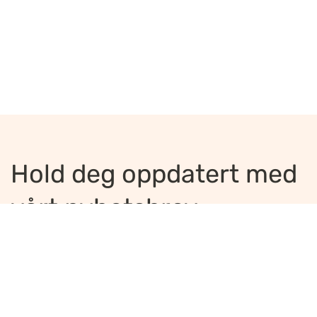
Hold deg oppdatert med
vårt nyhetsbrev
Jeg ønsker å motta nyhetsbrev
*
Jeg bekrefter å ha lest og er enig med