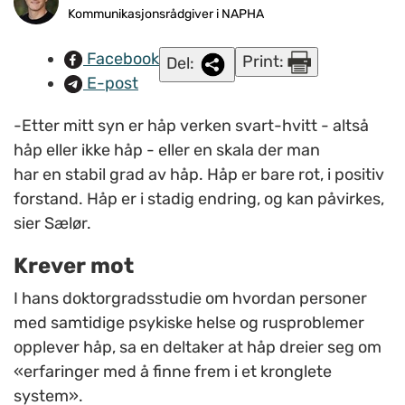
Fleiner/napha.no
Kommunikasjonsrådgiver i NAPHA
Facebook
Print:
Del:
E-post
-Etter mitt syn er håp verken svart-hvitt - altså
håp eller ikke håp - eller en skala der man
har en stabil grad av håp. Håp er bare rot, i positiv
forstand. Håp er i stadig endring, og kan påvirkes,
sier Sælør.
Krever mot
I hans doktorgradsstudie om hvordan personer
med samtidige psykiske helse og rusproblemer
opplever håp, sa en deltaker at håp dreier seg om
«erfaringer med å finne frem i et kronglete
system
».