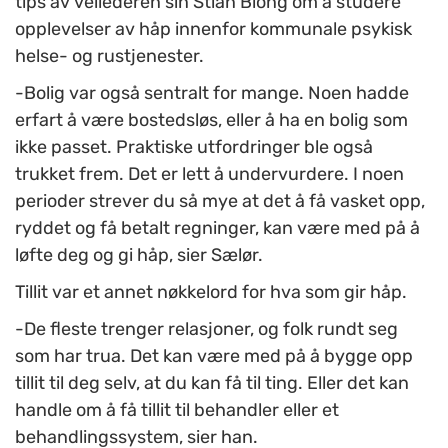
tips av veilederen sin Stian Biong om å studere
opplevelser av håp innenfor kommunale psykisk
helse- og rustjenester.
-Bolig var også sentralt for mange. Noen hadde
erfart å være bostedsløs, eller å ha en bolig som
ikke passet. Praktiske utfordringer ble også
trukket frem. Det er lett å undervurdere. I noen
perioder strever du så mye at det å få vasket opp,
ryddet og få betalt regninger, kan være med på å
løfte deg og gi håp, sier Sælør.
Tillit var et annet nøkkelord for hva som gir håp.
-De fleste trenger relasjoner, og folk rundt seg
som har trua. Det kan være med på å bygge opp
tillit til deg selv, at du kan få til ting. Eller det kan
handle om å få tillit til behandler eller et
behandlingssystem, sier han.