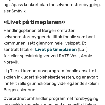
og såpass konkret plan for selvmordsforebygging,
sier Småvik.
«Livet på timeplanen»
Handlingsplanen til Bergen omfatter
selvmordsforebyggende tiltak for alle som bor i
kommunen, sett gjennom hele livsløpet. Et
sentralt tiltak er
Livet på timeplanen
(LpT),
forteller spesialrådgiver ved RVTS Vest, Annie
Norevik
.
-LpT er et kompetanseprogram for alle ansatte i
skolen inkludert skolehelsetjenesten, og er avtalt
innført i alle grunnskoler og videregående skoler i
Bergen, sier hun.
Overordnet omhandler programmet forebygging
av psykiske vansker, men med et spesifikt fokus