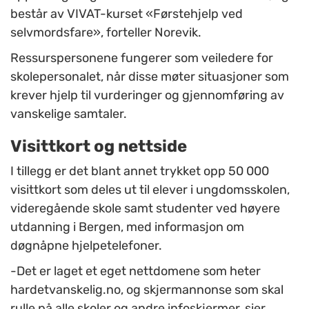
består av VIVAT-kurset «Førstehjelp ved
selvmordsfare», forteller Norevik.
Ressurspersonene fungerer som veiledere for
skolepersonalet, når disse møter situasjoner som
krever hjelp til vurderinger og gjennomføring av
vanskelige samtaler
.
Visittkort og nettside
I tillegg er det blant annet trykket opp 50 000
visittkort som deles ut til elever i ungdomsskolen,
videregående skole samt studenter ved høyere
utdanning i Bergen, med informasjon om
døgnåpne hjelpetelefoner.
-Det er laget et eget nettdomene som heter
hardetvanskelig.no, og skjermannonse som skal
rulle på alle skoler og andre infoskjermer, sier