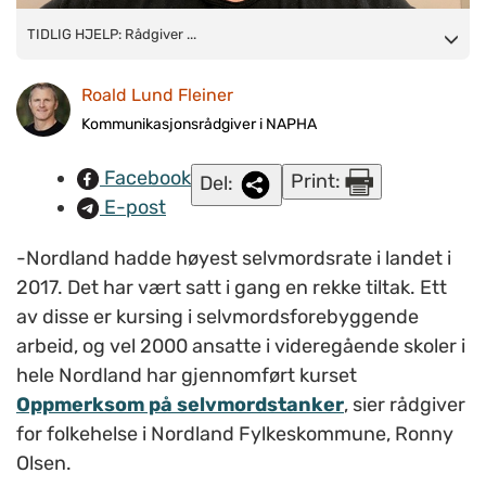
TIDLIG HJELP: Rådgiver for folkehelse i Nordland
TIDLIG HJELP: Rådgiver ...
Fylkeskommune, Ronny Olsen, forteller om en større
Roald Lund Fleiner
opplæring i selvmordsforebygging for alle ansatte
ved samtlige videregående skoler i Nordland. Også Bergen har
Kommunikasjonsrådgiver i NAPHA
satset tungt i skolene. FOTO: Privat.
Facebook
Print:
Del:
E-post
-Nordland hadde høyest selvmordsrate i landet i
2017. Det har vært satt i gang en rekke tiltak. Ett
av disse er kursing i selvmordsforebyggende
arbeid, og vel 2000 ansatte i videregående skoler i
hele Nordland har gjennomført kurset
Oppmerksom på selvmordstanker
, sier rådgiver
for folkehelse i Nordland Fylkeskommune, Ronny
Olsen.