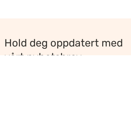
Hold deg oppdatert med
vårt nyhetsbrev
Jeg ønsker å motta nyhetsbrev
*
Jeg bekrefter å ha lest og er enig med
innholdet i
personvernerklæringen
*
Meld på