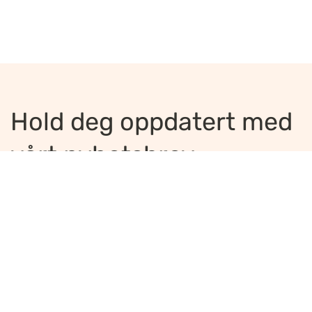
Hold deg oppdatert med
vårt nyhetsbrev
Jeg ønsker å motta nyhetsbrev
*
Jeg bekrefter å ha lest og er enig med
innholdet i
personvernerklæringen
*
Meld på