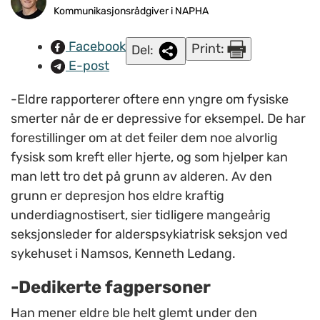
samarbeidsvillige, en flott gruppe å jobbe med, mener Kenneth
Kommunikasjonsrådgiver i NAPHA
Ledang. FOTO: Privat.
Facebook
Print:
Del:
E-post
-Eldre rapporterer oftere enn yngre om fysiske
smerter når de er depressive for eksempel. De har
forestillinger om at det feiler dem noe alvorlig
fysisk som kreft eller hjerte, og som hjelper kan
man lett tro det på grunn av alderen. Av den
grunn er depresjon hos eldre kraftig
underdiagnostisert, sier tidligere mangeårig
seksjonsleder for alderspsykiatrisk seksjon ved
sykehuset i Namsos, Kenneth Ledang.
-Dedikerte fagpersoner
Han mener eldre ble helt glemt under den