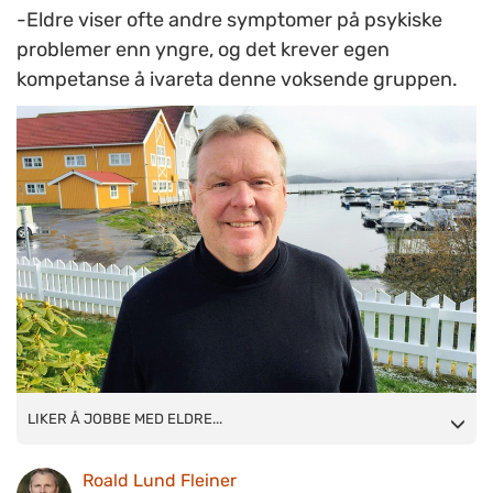
-Eldre viser ofte andre symptomer på psykiske
problemer enn yngre, og det krever egen
kompetanse å ivareta denne voksende gruppen.
LIKER Å JOBBE MED ELDRE: -Man må jobbe tverrfaglig, og får
LIKER Å JOBBE MED ELDRE...
kunnskap om hvor sammensatt den psykiske helsen kan være
Roald Lund Fleiner
hos denne gruppen. Dessuten er eldre ofte takknemlige og