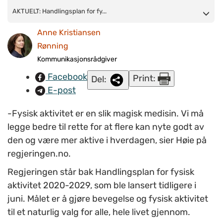
AKTUELT:
AKTUELT: Handlingsplan for fy...
Handlingsplan for fysisk aktivitet 2020-2029 er
lansert. Et mål er å
gjøre det enklere og mer attraktivt å bevege
Anne Kristiansen
seg til hverdags, både til fots og på sykkel. (Ill.foto:
Rønning
www.colourbox.com)
Kommunikasjonsrådgiver
Facebook
Print:
Del:
E-post
-Fysisk aktivitet er en slik magisk medisin. Vi må
legge bedre til rette for at flere kan nyte godt av
den og være mer aktive i hverdagen, sier
Høie på
regjeringen.no.
Regjeringen står bak Handlingsplan for fysisk
aktivitet 2020-2029, som
ble
lansert
tidligere i
juni
. Målet er å gjøre bevegelse og fysisk aktivitet
til et naturlig valg for alle, hele livet gjennom.