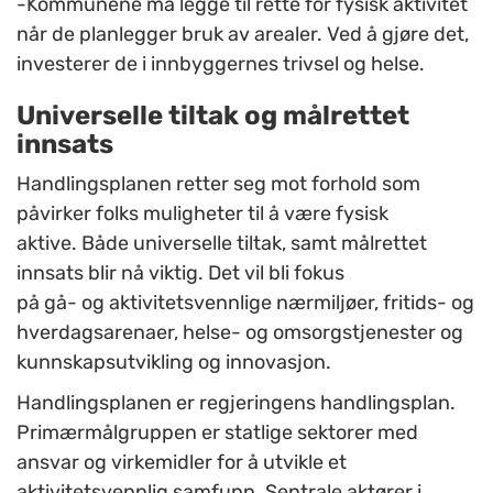
-Kommunene må legge til rette for fysisk aktivitet
når de planlegger bruk av arealer. Ved å gjøre det,
investerer de i innbyggernes trivsel og helse.
Universelle tiltak og målrettet
innsats
Handlingsplanen retter seg mot forhold som
påvirker folks muligheter til å være fysisk
aktive
.
Båd
e
universelle tiltak
, samt
målrettet
innsats
blir nå viktig. Det vil bli fokus
på
g
å-
og
aktivitetsvennlige nærmiljøer, fritids-
og
hverdagsarenaer, helse-
og omsorgstjenester og
kunnskapsutvikling og innovasjon.
Handlingsplanen er regjeringens handlingsplan.
Primærmålgruppen er statlige sektorer med
ansvar og virkemidler for å utvikle et
aktivitetsvennlig samfunn. Sentrale aktører i