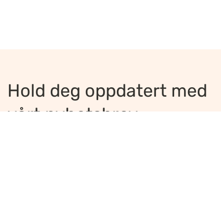
Hold deg oppdatert med
vårt nyhetsbrev
Jeg ønsker å motta nyhetsbrev
*
Jeg bekrefter å ha lest og er enig med
innholdet i
personvernerklæringen
*