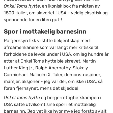
Onkel Toms hytte
, en ikonisk bok fra midten av
1800-tallet, om slaveriet i USA - veldig eksotisk og
spennende for en liten gutt!
Spor i mottakelig barnesinn
På fjernsyn fikk vi stifte bekjentskap med
afroamerikanere som var langt mer kritiske til
forholdene de levde under i USA, om lag hundre år
etter at Onkel Toms hytte ble skrevet. Martin
Luther King jr., Ralph Abernathy, Stokely
Carmichael, Malcolm X. Taler, demonstrasjoner,
marsjer, aksjoner - jeg var der, om ikke i USA, så
foran fjernsynet, mens det skjedde!
Onkel Toms hytte
og borgerrettighetskampen i
USA satte utvilsomt sine spor i et mottakelig
barnesinn. Jeg vet ikke hvor mye jeg forsto av alt