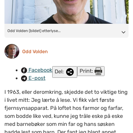
Odd Volden (bildet) etterlyser sterkere stemmer i kampen mot
Odd Volden (bildet) etterlyse...
det han oppfatter som diskriminering av mennesker med
psykiske helseproblemer. FOTO: Privat
Odd Volden
Facebook
Print:
Del:
E-post
I 1963, eller deromkring, skjedde det to viktige ting
i livet mitt: Jeg lærte å lese. Vi fikk vårt første
fjernsynsapparat. På loftet hos farmor og farfar,
som bodde like ved, kunne jeg tråle eske på eske
med barnebøker som min far og hans søsken
hadde lest som barn. Der fant jeg blant annet