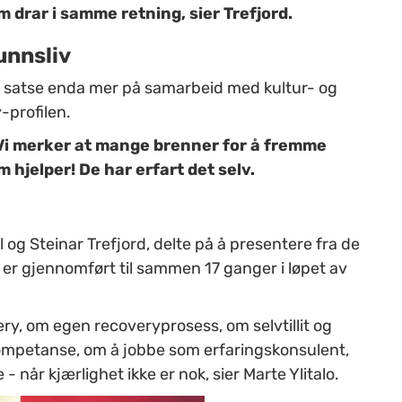
som drar i samme retning, sier Trefjord.
unnsliv
 å satse enda mer på samarbeid med kultur- og
-profilen.
 Vi merker at mange brenner for å fremme
 hjelper! De har erfart det selv.
l og Steinar Trefjord, delte på å presentere fra de
s er gjennomført til sammen 17 ganger i løpet av
y, om egen recoveryprosess, om selvtillit og
ompetanse, om å jobbe som erfaringskonsulent,
 når kjærlighet ikke er nok, sier Marte Ylitalo.