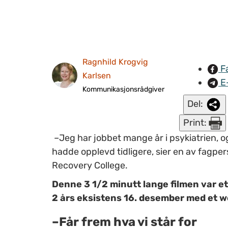
Ragnhild Krogvig
F
Karlsen
E
Kommunikasjonsrådgiver
Del:
Print:
–Jeg har jobbet mange år i psykiatrien, o
hadde opplevd tidligere, sier en av fagpe
Recovery College.
Denne 3 1/2 minutt lange filmen var e
2 års eksistens 16. desember med et 
–Får frem hva vi står for