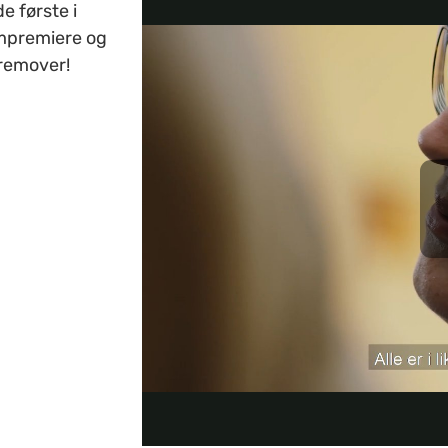
de første i
lmpremiere og
fremover!