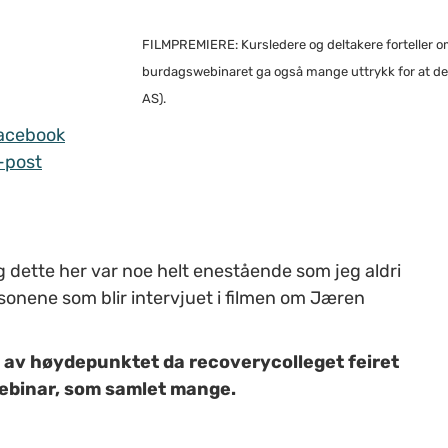
FILMPREMIERE: Kursledere og deltakere forteller 
burdagswebinaret ga også mange uttrykk for at det co
AS).
acebook
-post
g dette her var noe helt enestående som jeg aldri
rsonene som blir intervjuet i filmen om Jæren
t av høydepunktet da recoverycolleget feiret
webinar, som samlet mange.