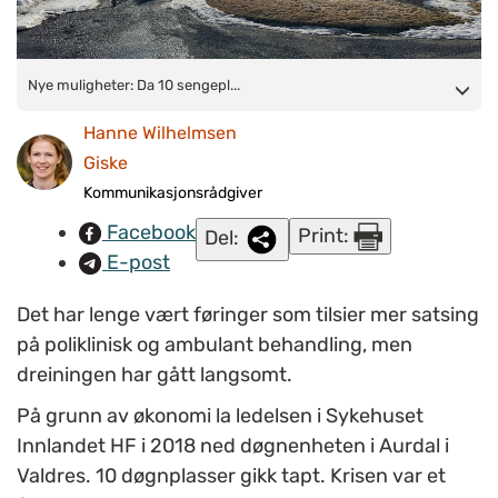
Nye muligheter:
Nye muligheter: Da 10 sengepl...
Da 10 sengeplasser ved DPS Gjøvik,
poliklinikk Valdres i Aurdal (bildet) gikk tapt, måtte
Hanne Wilhelmsen
kommunehelsetjenesten og spesialisthelsetjenesten tenke
Giske
nytt. Resultatet ble tettere samarbeid mellom somatikk og
Kommunikasjonsrådgiver
psykiatri. (Foto: Laila Olsen)
Facebook
Print:
Del:
E-post
Det har lenge vært føringer som tilsier mer satsing
på poliklinisk og ambulant behandling, men
dreiningen har gått langsomt.
På grunn av økonomi la ledelsen i Sykehuset
Innlandet HF i 2018 ned døgnenheten i Aurdal i
Valdres. 10 døgnplasser gikk tapt. Krisen var et