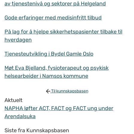
av tjenestenivå og sektorer på Helgeland
Gode erfaringer med medisinfritt tilbud
På lag for å hjelpe sikkerhetspasienter tilbake til
hverdagen
Tjenesteutvikling i Bydel Gamle Oslo
Møt Eva Bjelland, fysioterapeut og psykisk
helsearbeider i Namsos kommune
Til kunnskapsbasen
Aktuelt
NAPHA løfter ACT, FACT og FACT ung under
Arendalsuka
Siste fra Kunnskapsbasen