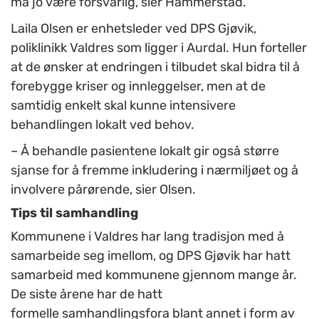
må jo være forsvarlig
, sier Hammerstad
.
Laila Olsen er enhetsleder ved DPS Gjøvik,
poliklinikk Valdres som ligger i Aurdal. Hun forteller
at de ønsker at endringen i tilbudet skal bidra til å
forebygge kriser og innleggelser, men at de
samtidig enkelt skal kunne intensivere
behandlingen lokalt ved behov.
– Å behandle pasientene lokalt gir også større
sjanse for å fremme inkludering i nærmiljøet og å
involvere pårørende
, sier Olsen
.
T
ips
til samhandling
Kommunene i Valdres har lang tradisjon med å
samarbeide seg imellom, og DPS Gjøvik har hatt
samarbeid med kommunene gjennom mange år.
De siste årene har de hatt
formelle
samhandlingsfora
blant annet i form av