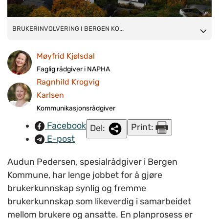
BRUKERINVOLVERING I BERGEN KOMMUNE: Det jobbes mye
BRUKERINVOLVERING I BERGEN KO...
med å involvere brukerorganisasjoner i Bergen, og ifølge
Møyfrid Kjølsdal
Audun Pedersen har brukerorganisasjonene stor innflytelse.
(Foto: Kristin Hauge Klemsdal, Bergen kommune).
Faglig rådgiver i NAPHA
Ragnhild Krogvig
Karlsen
Kommunikasjonsrådgiver
Facebook
Print:
Del:
E-post
Audun Pedersen, spesialrådgiver i Bergen
Kommune, har lenge jobbet for å gjøre
brukerkunnskap synlig og fremme
brukerkunnskap som likeverdig i samarbeidet
mellom brukere og ansatte. En planprosess er