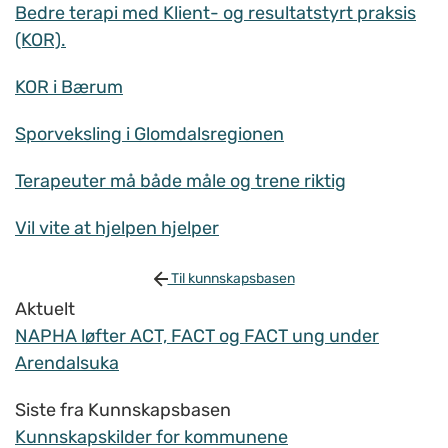
Bedre terapi med Klient- og resultatstyrt praksis
(KOR).
KOR i Bærum
Sporveksling i Glomdalsregionen
Terapeuter må både måle og trene riktig
Vil vite at hjelpen hjelper
Til kunnskapsbasen
Aktuelt
NAPHA løfter ACT, FACT og FACT ung under
Arendalsuka
Siste fra Kunnskapsbasen
Kunnskapskilder for kommunene