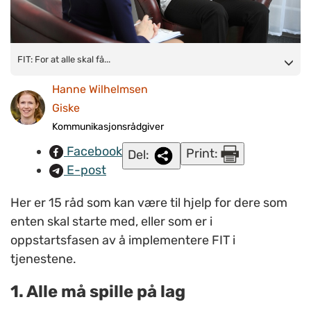
FIT: For at alle skal få en fin opplevelse og se mulighetene som
FIT: For at alle skal få...
ligger i bruk av FIT, er det viktig å finne ut hvordan folk ønsker å
Hanne Wilhelmsen
bli presentert for dette.
(Illustrasjonsfoto:
Colourbox.com
)
Giske
Kommunikasjonsrådgiver
Facebook
Print:
Del:
E-post
Her er 15 råd som kan være til hjelp for dere som
enten skal starte med, eller som er i
oppstartsfasen av å implementere FIT i
tjenestene.
1. Alle må spille på lag