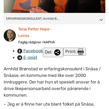
ERFARINGSKONSULENT:
ERFARINGSKONSULENT: Arnhild B...
Arnhild Brønstad har hjerte for
menneskene i Snåsa. Tillit fra arbeidsgiver, samarbeid med
Terje Petter Hope-
frivillige og oppsøkende virksomhet, er blant suksessfaktorene
Leiros
som har gjort at hun lykkes i arbeidet.
Faglig rådgiver i NAPHA
Facebook
Print:
Del:
E-post
Arnhild Brønstad er erfaringskonsulent i Snåsa /
Snåase, en kommune med like over 2000
innbyggere. Der har hun et spesielt ansvar for å
drive likepersonsarbeid overfor pårørende i
kommunen.
– Jeg er å finne her ute blant folket på Snåsa,