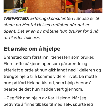
TREFFSTED:
Erfaringskonsulenten i Snåsa er til
stede på Mental Helses treffsted når det er
åpent. Det er en av måtene hun bruker for å nå
ut til «der folk er».
Et ønske om å hjelpe
Brønstad kom først inn i tjenesten som bruker.
Flere tøffe påkjenninger som pårørende og
etterlatt gjorde at hun gikk langt ned i kjelleren og
trengte hjelp til å komme videre i livet. Da møtte
hun på Kari Helene Alstad, som hjalp henne å
bearbeide det hun hadde vært gjennom.
– Jeg fikk god hjelp av Kari Helene. Når jeg
begynte å finne tilbake til meg selv, spurte jeg