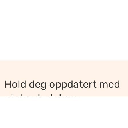
Hold deg oppdatert med
vårt nyhetsbrev
Jeg ønsker å motta nyhetsbrev
*