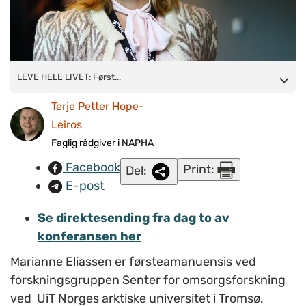
LEVE HELE LIVET: Førsteamanuensis Marianne Eliassen ved
LEVE HELE LIVET: Først...
UiT Norges arktiske universitet jobber blant annet med
Terje Petter Hope-
implementering av kvalitetsreformen Leve Hele Livet.
FOTO:
Leiros
Silje Margrethe Jørgensen/
KBT - Kompetansesenter for
Faglig rådgiver i NAPHA
brukerfaring og tjenesteutvikling
Facebook
Print:
Del:
E-post
Se direktesending fra dag to av
konferansen her
Marianne Eliassen er førsteamanuensis ved
forskningsgruppen Senter for omsorgsforskning
ved UiT Norges arktiske universitet i Tromsø.