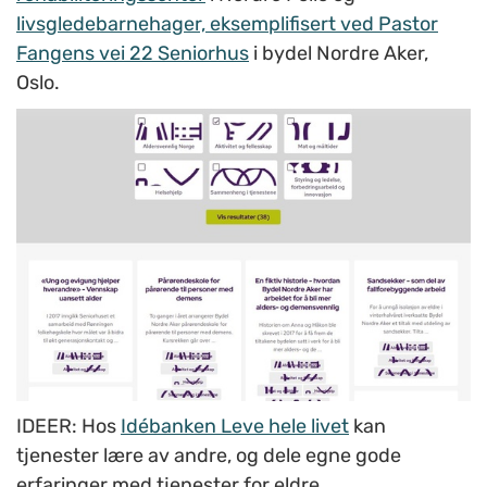
livsgledebarnehager, eksemplifisert ved Pastor
Fangens vei 22 Seniorhus
i bydel Nordre Aker,
Oslo.
IDEER: Hos
Idébanken Leve hele livet
kan
tjenester lære av andre, og dele egne gode
erfaringer med tjenester for eldre.