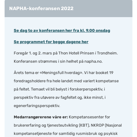
NAPHA-konferansen 2022
Se dag to av konferansen her fra kl. 9.00 onsdag
Se programmet for begge dagene her
Foregår 1. og 2. mars på Thon Hotell Prinsen i Trondheim.
Konferansen strømmes i sin helhet på napha.no.
Årets tema er «Meningsfull hverdag». Vi har booket 19
foredragsholdere fra hele landet med variert kompetanse
på feltet. Temaet vil bli belyst i forskerperspektiv, i
perspektiv fra utøvere av fagfeltet og, ikke minst, i
egenerfaringsperspektiv.
Medarrangørerene våre
er:
Kompetansesenter for
brukererfaring og tjenesteutvikling (KBT), NKROP (Nasjonal
kompetansetjeneste for samtidig rusmisbruk og psykisk