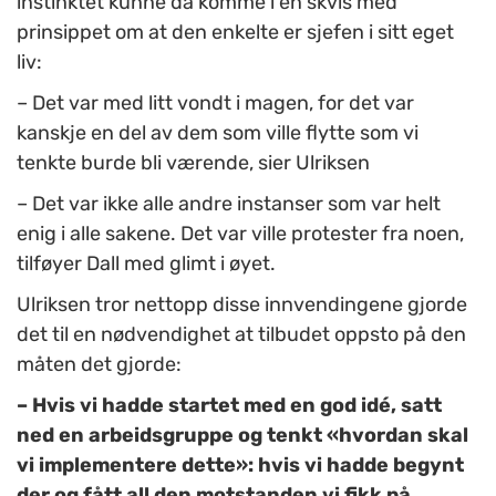
instinktet kunne da komme i en skvis med
prinsippet om at den enkelte er sjefen i sitt eget
liv:
– Det var med litt vondt i magen, for det var
kanskje en del av dem som ville flytte som vi
tenkte burde bli værende, sier Ulriksen
– Det var ikke alle andre instanser som var helt
enig i alle sakene. Det var ville protester fra noen,
tilføyer Dall med glimt i øyet.
Ulriksen tror nettopp disse innvendingene gjorde
det til en nødvendighet at tilbudet oppsto på den
måten det gjorde:
– Hvis vi hadde startet med en god idé, satt
ned en arbeidsgruppe og tenkt «hvordan skal
vi implementere dette»: hvis vi hadde begynt
der og fått all den motstanden vi fikk på