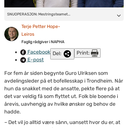
SNUOPERASJON: Mestringsteamet i Trondheim, her
SNUOPERASJON: Mestringsteamet...
representert ved tre av de ansatte, står bak en snuoperasjon i
Terje Petter Hope-
boligtjenestene. Fra å støtte beboere i flytting fra bofellesskap
Leiros
til egne hjem, jobber nå teamet i hovedsak forebyggende med
Faglig rådgiver i NAPHA
å fremme mestring i eget liv. Fra venstre: Guro Ulriksen,
Facebook
Print:
Del:
Vegard Eide Dall og John Christian Holberg. (Foto: Terje Petter
E-post
Leiros/NAPHA)
For fem år siden begynte Guro Ulriksen som
avdelingsleder på et bofellesskap i Trondheim. Når
hun da snakket med de ansatte, pekte flere på at
det var veldig få som flyttet ut. Folk ble boende i
årevis, uavhengig av hvilke ønsker og behov de
hadde.
– Det vil jo alltid være sånn, uansett hvor du er, at