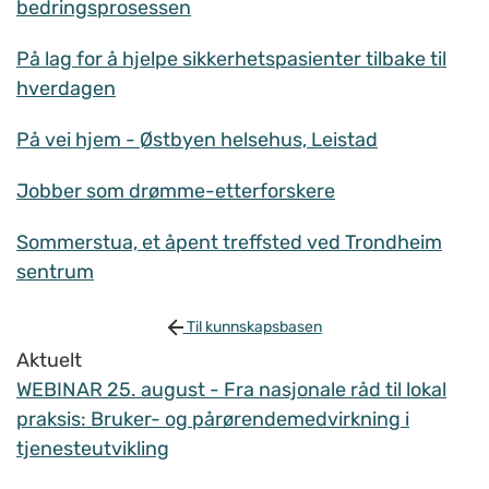
bedringsprosessen
På lag for å hjelpe sikkerhetspasienter tilbake til
hverdagen
På vei hjem - Østbyen helsehus, Leistad
Jobber som drømme-etterforskere
Sommerstua, et åpent treffsted ved Trondheim
sentrum
Til kunnskapsbasen
Aktuelt
WEBINAR 25. august - Fra nasjonale råd til lokal
praksis: Bruker- og pårørendemedvirkning i
tjenesteutvikling