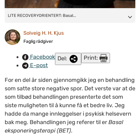
LITE RECOVERYORIENTERT: Basal eksponeringsterapi
LITE RECOVERYORIENTERT: Basal...
oppleves som skadelig av flere, viser en studie fra Helse Viken.
Solveig H. H. Kjus
Da er det lite recoveryorientert å presentere det som eneste
utvei, mener Solveig Kjus. Kronikkforfatteren har selv opplevd
Faglig rådgiver
BET som det motsatte av god hjelp (Illustrasjonsfoto:
Facebook
Print:
Del:
www.colourbox.com)
E-post
For en del år siden gjennomgikk jeg en behandling
som satte store negative spor. Det verste var at de
som tilbød behandlingen presenterte det som
siste muligheten til å kunne få et bedre liv. Jeg
hadde da mange innleggelser i psykisk helsevern
bak meg. Behandlingen jeg referer til er
Basal
eksponeringsterapi (BET)
.