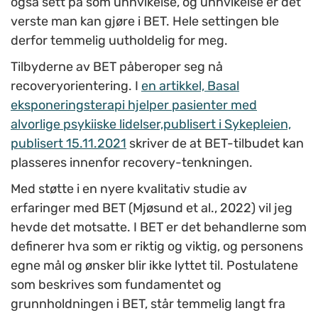
også sett på som unnvikelse, og unnvikelse er det
verste man kan gjøre i BET. Hele settingen ble
derfor temmelig uutholdelig for meg.
Tilbyderne av BET påberoper seg nå
recoveryorientering. I
en artikkel, Basal
eksponeringsterapi hjelper pasienter med
alvorlige psykiiske lidelser,publisert i Sykepleien,
publisert 15.11.2021
skriver de at BET-tilbudet kan
plasseres innenfor recovery-tenkningen.
Med støtte i en nyere kvalitativ studie av
erfaringer med BET (Mjøsund et al., 2022) vil jeg
hevde det motsatte. I BET er det behandlerne som
definerer hva som er riktig og viktig, og personens
egne mål og ønsker blir ikke lyttet til. Postulatene
som beskrives som fundamentet og
grunnholdningen i BET, står temmelig langt fra