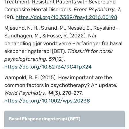
Treatment-Resistant Patients with Severe and
Composite Mental Disorders.
Front Psychiatry
,
7
,
198.
https://doi.org/10.3389/fpsyt.2016.00198
Mjøsund, N. H., Strand, M., Nesset, E., Røysland-
Sundhagen, M., & Fosse, R. (2022). Når
behandling gjør vondt verre – erfaringer fra basal
eksponeringsterapi (BET).
Tidsskrift for norsk
psykologforening
,
59
(12).
https://doi.org/10.52734/9C4TpX24
Wampold, B. E. (2015). How important are the
common factors in psychotherapy? An update.
World Psychiatry
,
14
(3), 270-277.
https://doi.org/10.1002/wps.20238
Basal Eksponeringsterapi (BET)