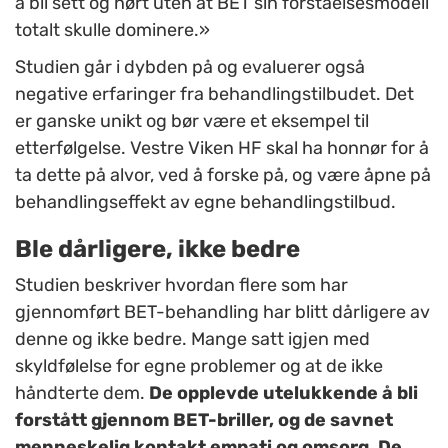
å bli sett og hørt uten at BET sin forståelsesmodell
totalt skulle dominere.»
Studien går i dybden på og evaluerer også
negative erfaringer fra behandlingstilbudet. Det
er ganske unikt og bør være et eksempel til
etterfølgelse. Vestre Viken HF skal ha honnør for å
ta dette på alvor, ved å forske på, og være åpne på
behandlingseffekt av egne behandlingstilbud.
Ble dårligere, ikke bedre
Studien beskriver hvordan flere som har
gjennomført BET-behandling har blitt dårligere av
denne og ikke bedre. Mange satt igjen med
skyldfølelse for egne problemer og at de ikke
håndterte dem.
De opplevde utelukkende å bli
forstått gjennom BET-briller, og de savnet
menneskelig kontakt empati og omsorg. De