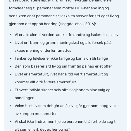
Disse postulatene ligger til grunn for hvordan behandlerne
forholder seg til personer som mottar BET-behandling og
hensikten er at personene selv skal ta ansvar for sitt eget liv og
gjennom det oppnå bedring (Heggdal et al., 2016):
Vi er alle alene i verden, adskilt fra andre og isolert i oss selv
Livet er i bunn og grunn meningsløst og alle forsøk på å
skape mening er derfor fånyttes
Tanker og følelser er ikke farlige og kan aldri bli farlige
Den som baserer sitt liv og sin framtid på håp er et offer
Livet er smertefullt, livet har alltid vært smertefullt og
kommer alltid til å være smertefullt
Ethvert individ skaper selv sitt liv gjennom sine valg og
handlinger
Veien til et liv som det går an å leve går gjennom oppgivelse
av kampen mot smerten
Vi skal ikke lindre, men hjelpe personen til å forholde seg til
alt som er, slik det er, her og nå»