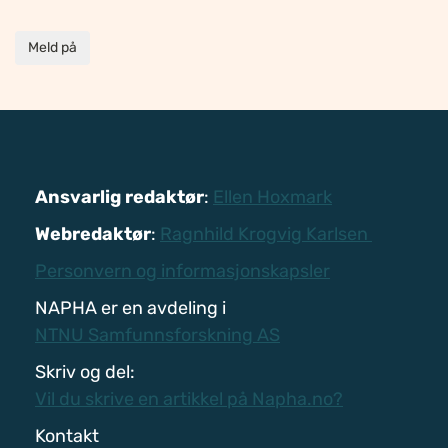
Meld på
Ansvarlig redaktør
:
Ellen Hoxmark
Webredaktør
:
Ragnhild Krogvig Karlsen
Personvern og informasjonskapsler
NAPHA er en avdeling i
NTNU Samfunnsforskning AS
Skriv og del:
Vil du skrive en artikkel på Napha.no?
Kontakt