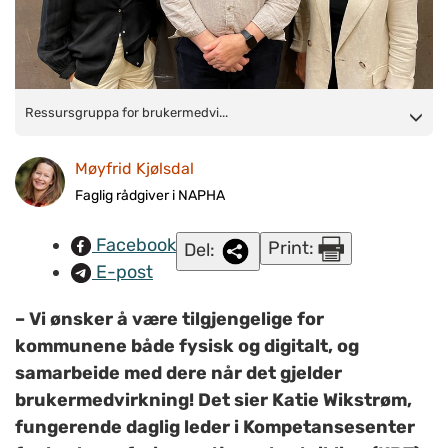
Ressursgruppa for brukermedvirkning, her representert av tre
Ressursgruppa for brukermedvi...
av medlemmene: Fra venstre: Kirsten Kilnes, leder i
Møyfrid Kjølsdal
Landsforeningen for pårørende innen psykisk helse (LPP),
Jens Solem, gruppeleder i brukerorganisasjonen A-Larm, og
Faglig rådgiver i NAPHA
Katie Iren Wikstrøm, fungerende
daglig leder i
Facebook
Print:
Del:
Kompetansesenter for brukererfaring og tjenesteutvikling
E-post
(KBT)
. (Foto: Møyfrid Kjølsdal)
– Vi ønsker å være tilgjengelige for
kommunene både fysisk og digitalt, og
samarbeide med dere når det gjelder
brukermedvirkning! Det sier Katie Wikstrøm,
fungerende daglig leder i Kompetansesenter