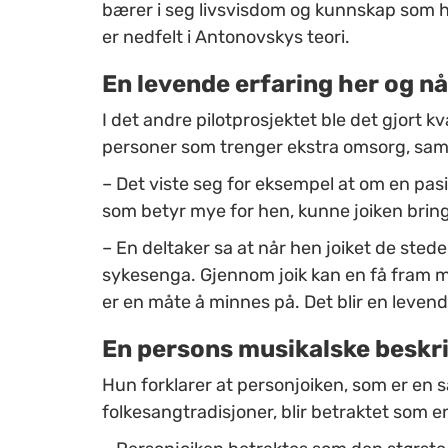
bærer i seg livsvisdom og kunnskap som h
er nedfelt i Antonovskys teori.
En levende erfaring her og nå
I det andre pilotprosjektet ble det gjort k
personer som trenger ekstra omsorg, samt
–
Det viste seg for eksempel at om en pasie
som betyr mye for hen, kunne joiken brin
–
En deltaker sa at når hen joiket de stede
sykesenga. Gjennom joik kan en få fram mi
er en måte å minnes på. Det blir en levend
En persons musikalske beskr
Hun forklarer at personjoiken, som er en s
folkesangtradisjoner, blir betraktet som 