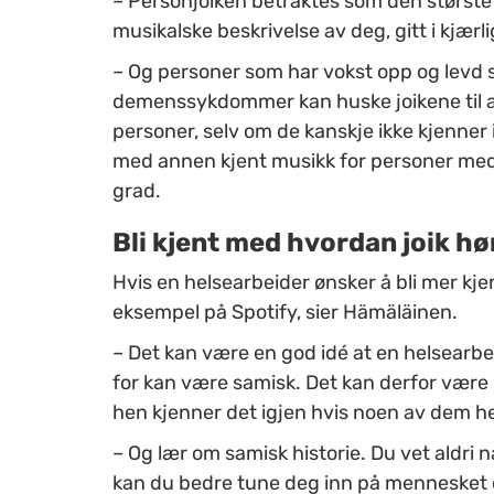
–
Personjoiken betraktes som den største
musikalske beskrivelse av deg, gitt i kjær
–
Og personer som har vokst opp og levd sitt
demenssykdommer kan huske joikene til al
personer, selv om de kanskje ikke kjenner ig
med annen kjent musikk for personer med 
grad.
B
li kjent med hvordan joik hø
Hvis en helsearbeider ønsker å bli mer kjen
eksempel på Spotify, sier Hämäläinen.
–
Det kan være en god idé at en helsearbe
for kan være samisk. Det kan derfor være lu
hen kjenner det igjen hvis noen av dem 
–
Og lær om samisk historie. Du vet aldri 
kan du bedre tune deg inn på mennesket 