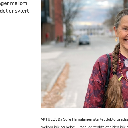
nger mellom
 det er svært
AKTUELT: Da Soile Hämäläinen startet doktorgrads
mellom joik og helse.
–
Men jeg tenkte at siden joik