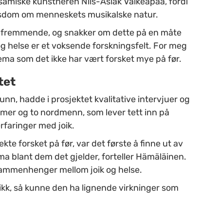
n samiske kunstneren Nils-Aslak Valkeapää, fordi
 visdom om menneskets musikalske natur.
elsefremmende, og snakker om dette på en måte
og helse er et voksende forskningsfelt. For meg
ma som det ikke har vært forsket mye på før.
tet
nn, hadde i prosjektet kvalitative intervjuer og
mer og to nordmenn, som lever tett inn på
rfaringer med joik.
ekte forsket på før, var det første å finne ut av
ma blant dem det gjelder, forteller Hämäläinen.
sammenhenger mellom joik og helse.
sikk, så kunne den ha lignende virkninger som