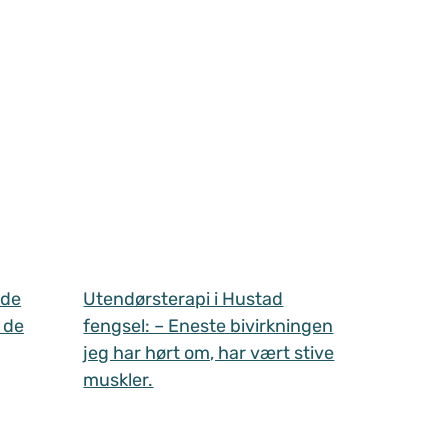
 de
Utendørsterapi i Hustad
 de
fengsel: – Eneste bivirkningen
jeg har hørt om, har vært stive
muskler.