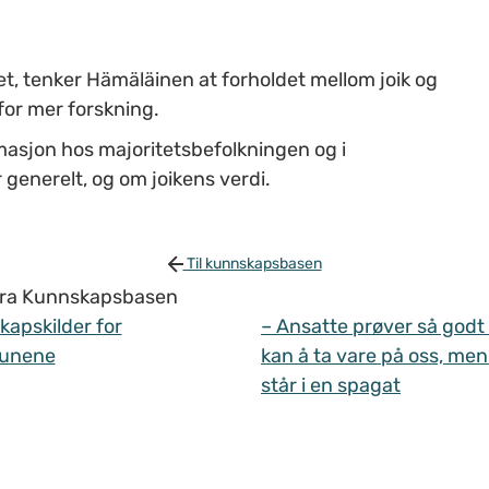
et, tenker Hämäläinen at forholdet mellom joik og
or mer forskning.
masjon hos majoritetsbefolkningen og i
generelt, og om joikens verdi.
Til kunnskapsbasen
 fra Kunnskapsbasen
apskilder for
– Ansatte prøver så godt
unene
kan å ta vare på oss, men
står i en spagat