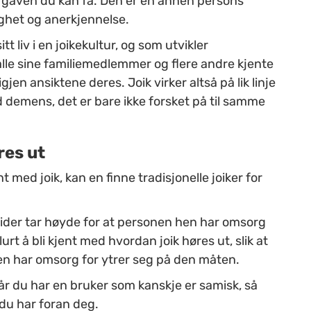
 gaven du kan få. Den er en annen persons
lighet og anerkjennelse.
 liv i en joikekultur, og som utvikler
le sine familiemedlemmer og flere andre kjente
jen ansiktene deres. Joik virker altså på lik linje
demens, det er bare ikke forsket på til samme
res ut
t med joik, kan en finne tradisjonelle joiker for
ider tar høyde for at personen hen har omsorg
rt å bli kjent med hvordan joik høres ut, slik at
hen har omsorg for ytrer seg på den måten.
når du har en bruker som kanskje er samisk, så
du har foran deg.