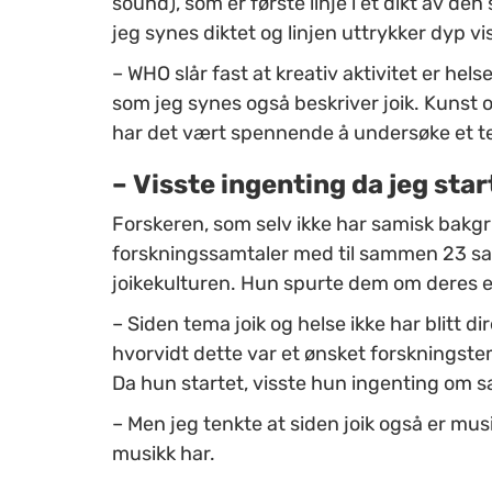
sound), som er første linje i et dikt av de
jeg synes diktet og linjen uttrykker dyp
–
WHO slår fast at kreativ aktivitet er h
som jeg synes også beskriver joik. Kunst 
har det vært spennende å undersøke et te
–
Visste ingenting da jeg star
Forskeren, som selv ikke har samisk bakgru
forskningssamtaler med til sammen 23 sa
joikekulturen. Hun spurte dem om deres e
–
Siden tema joik og helse ikke har blitt dir
hvorvidt dette var et ønsket forskningste
Da hun startet, visste hun ingenting om 
–
Men jeg tenkte at siden joik også er mu
musikk har.