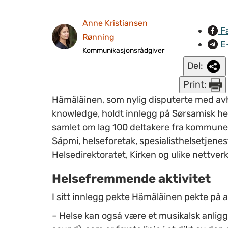
Anne Kristiansen
F
Rønning
E
Kommunikasjonsrådgiver
Del:
Print:
Hämäläinen, som nylig disputerte med av
knowledge, holdt innlegg på Sørsamisk hel
samlet om lag 100 deltakere fra kommune
Sápmi, helseforetak, spesialisthelsetjene
Helsedirektoratet, Kirken og ulike nettverk
Helsefremmende aktivitet
I sitt innlegg pekte Hämäläinen pekte på
–
Helse kan også være et musikalsk anligge