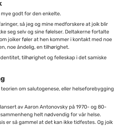
k
e mye godt for den enkelte.
faringer, så jeg og mine medforskere at joik blir
ykke seg selv og sine følelser. Deltakerne fortalte
 som joiker føler at hen kommer i kontakt med noe
n, noe åndelig, en tilhørighet.
identitet, tilhørighet og felleskap i det samiske
ng
eorien om salutogenese, eller helseforebygging
e lansert av Aaron Antonovsky på 1970- og 80-
av sammenheng helt nødvendig for vår helse.
 er så gammel at det kan ikke tidfestes. Og joik