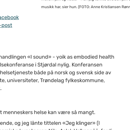
musikk har, sier hun. (FOTO: Anne Kristiansen Rø
acebook
-post
handlingen «I sound» - yoik as embodied health
sekonferanse i Stjørdal nylig. Konferansen
helsetjeneste både på norsk og svensk side av
ste, universiteter, Trøndelag fylkeskommune,
.
 at menneskers helse kan være så mangt.
nde, og jeg lånte tittelen «Jeg klinger» (I