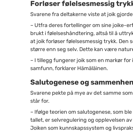
Forløser følelsesmessig tryk
Svarene fra deltakerne viste at joik gjord
–
Utfra deres fortellinger om sine joike-er
brukt i følelseshåndtering, altså til å uttr
at joik forløser følelsesmessig trykk. Den
større enn seg selv. Dette kan være nature
–
I tillegg fungerer joik som en markør for 
samfunn, forklarer Hämäläinen.
Salutogenese og sammenhe
Svarene pekte på mye av det samme som t
står for.
–
Ifølge teorien om salutogenese, som bl
tallet, er selvregulering og opplevelsen 
Joiken som kunnskapssystem og livspraksis