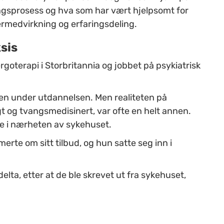
ngsprosess og hva som har vært hjelpsomt for
ermedvirkning og erfaringsdeling.
ksis
goterapi i Storbritannia og jobbet på psykiatrisk
len under utdannelsen. Men realiteten på
t og tvangsmedisinert, var ofte en helt annen.
le i nærheten av sykehuset.
erte om sitt tilbud, og hun satte seg inn i
elta, etter at de ble skrevet ut fra sykehuset,