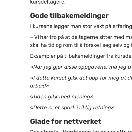
kursdeltagere.
Gode tilbakemeldinger
I kursene legger man stor vekt på erfaring
– Vi har tro på at deltagerne sitter med ma
skal ha tid og rom til å forske i seg selv o
Eksempler på tilbakemeldinger fra kursdel
«Når jeg gjør disse oppgavene, må jeg ut
«I dette kurset gikk det opp for meg at d
arbeid»
«Tiden gikk med mening»
«Dette er et spark i riktig retning»
Glade for nettverket
Den største utfordringen for de ansatte 