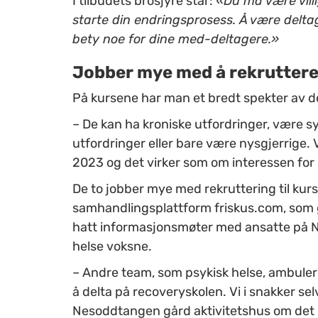
I tilbudets brosjyre står:
«Du må være villig
starte din endringsprosess. Å være delta
bety noe for dine med-deltagere.»
Jobber mye med å rekruttere
På kursene har man et bredt spekter av de
– De kan ha kroniske utfordringer, være sy
utfordringer eller bare være nysgjerrige. Vi
2023 og det virker som om interessen for 
De to jobber mye med rekruttering til ku
samhandlingsplattform friskus.com, som g
hatt informasjonsmøter med ansatte på 
helse voksne.
– Andre team, som psykisk helse, ambuler
å delta på recoveryskolen. Vi i snakker s
Nesoddtangen gård aktivitetshus om det nye