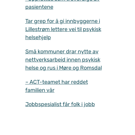
pasientene
Tar grep for å gi innbyggerne i
Lillestrøm lettere vei til psykisk
helsehjelp
Små kommuner drar nytte av
nettverksarbeid innen psykisk
helse og rus i Møre og Romsdal
– ACT-teamet har reddet
familien vår
Jobbspesialist får folk i jobb