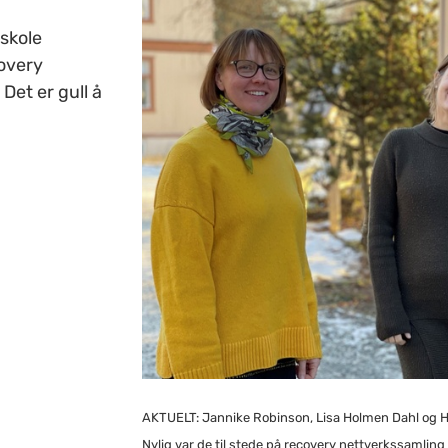
skole
covery
Det er gull å
AKTUELT:
Jannike Robinson, Lisa Holmen Dahl og 
Nylig var de til stede på recovery nettverkssamling