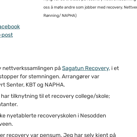
oss å møte andre som jobber med recovery. Nettverke
Rønning/ NAPHA)
acebook
-post
ry nettverkssamlingen på
Sagatun Recovery,
i et
 stopper for stemningen. Arrangører var
yrt Senter, KBT og NAPHA.
r tilknytning til et recovery college/skole;
tanter.
ske nyetablerte recoveryskolen i Nesodden
veen.
 der recovery var pensum.
Jeg har selv kjent på