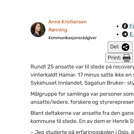
Anne Kristiansen
F
Rønning
E
Kommunikasjonsrådgiver
Del:
Print:
Rundt 25 ansatte var til stede på recove
vinterkaldt Hamar. 17 minus satte ikke en
Sykehuset Innlandet, Sagatun Bruker- st
Målgruppe for samlinga var personer som ha
ansatte/ledere, forskere og styrerepresen
Blant deltakerne var ansatte fra den gan
kommune til stede. En av dem er Henrik
S
– Jeg studerte på erfaringsskolen i Oslo,