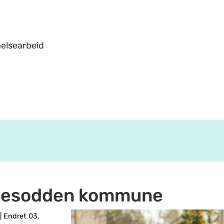
helsearbeid
i Nesodden kommune
|
Endret 03.