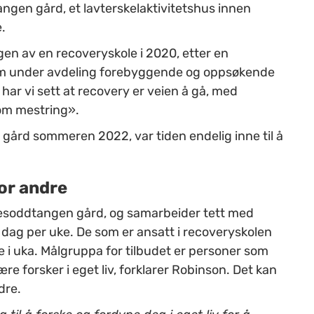
angen gård, et lavterskelaktivitetshus innen
.
ngen av en recoveryskole i 2020, etter en
kom under avdeling forebyggende og oppsøkende
d har vi sett at recovery er veien å gå, med
om mestring».
gård sommeren 2022, var tiden endelig inne til å
for andre
esoddtangen gård, og samarbeider tett med
dag per uke. De som er ansatt i recoveryskolen
 i uka.
Målgruppa for tilbudet er personer som
e forsker i eget liv, forklarer Robinson. Det kan
dre.