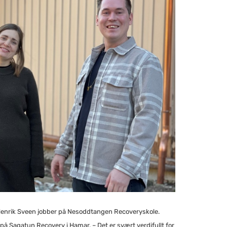
Henrik Sveen jobber på Nesoddtangen Recoveryskole.
 på Sagatun Recovery i Hamar. – Det er svært verdifullt for