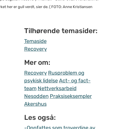
t her er gull verdt, sier de. ( FOTO: Anne Kristiansen
Tilhørende temasider:
Temaside
Recovery
Mer om:
Recovery
Rusproblem og
psykisk lidelse
Act- og fact-
team
Nettverksarbeid
Nesodden
Praksiseksempler
Akershus
Les også:
-Oppfattes som troverdige av