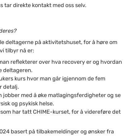
 tar direkte kontakt med oss selv.
 deres?
lle deltagerne på aktivitetshuset, for å høre om
i tilbyr nå er:
 man reflekterer over hva recovery er og hvordan
te deltageren.
-ukers kurs hvor man går igjennom de fem
 detalj.
an jobber med å øke matlagingsferdigheter og se
sk og psykisk helse.
e som har tatt CHIME-kurset, for å videreføre det
 2024 basert på tilbakemeldinger og ønsker fra