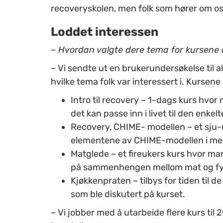
recoveryskolen, men folk som hører om oss
Loddet interessen
– Hvordan valgte dere tema for kursene
– Vi sendte ut en brukerundersøkelse til a
hvilke tema folk var interessert i.
Kursene v
Intro til recovery – 1-dags kurs hvor
det kan passe inn i livet til den enkel
Recovery, CHIME- modellen – et sju
elementene av CHIME-modellen i mer
Matglede – et fireukers kurs hvor m
på sammenhengen mellom mat og fysi
Kjøkkenpraten – tilbys for tiden til d
som ble diskutert på kurset.
– Vi jobber med å utarbeide flere kurs til