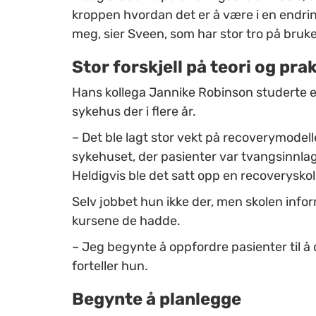
kroppen hvordan det er å være i en endri
meg, sier Sveen, som har stor tro på bruk
Stor forskjell på teori og pra
Hans kollega Jannike Robinson studerte er
sykehus der i flere år.
– Det ble lagt stor vekt på recoverymodel
sykehuset, der pasienter var tvangsinnlag
Heldigvis ble det satt opp en recoverysko
Selv jobbet hun ikke der, men skolen inform
kursene de hadde.
– Jeg begynte å oppfordre pasienter til å d
forteller hun.
Begynte å planlegge