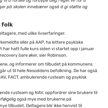
 til å forske og fordype deg i eget liv for å
ger på skolen innebærer også å gi støtte og
 folk
ltagere, med ulike livserfaringer.
kemeldte eller på AAP, ha lettere psykiske
 har hatt fulle kurs siden vi startet opp i januar
recovery bare øker, sier Robinson.
rsene, og informerer om tilbudet på kommunens
år ut til hele Nesoddens befolkning. De har også
NAV, FACT, ambulerende rusteam og psykisk
ende rusteam og NAV, oppfordrer sine brukere til
elvfølgelig også mye med brukerne på
 tilbudet. Deltagere blir ikke henvist til