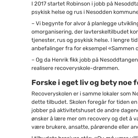
I 2017 startet Robinson i jobb på Nesoddt
psykisk helse og rus i Nesodden kommune
– Vi begynte for alvor å planlegge utvikli
omorganisering, der lavterskeltilbudet 
tjenester, rus og psykisk helse. I lengre ti
anbefalinger fra for eksempel «Sammen 
– Og da Henrik fikk jobb på Nesoddtangen 
realisere recoveryskole-drømmen.
Forske i eget liv og bety noe 
Recoveryskolen er i samme lokaler som N
dette tilbudet. Skolen foregår for tiden
en 
jobber på aktivitetshuset de andre dagene
ønsker å lære mer om recovery og det å vær
være brukere, ansatte, pårørende eller an