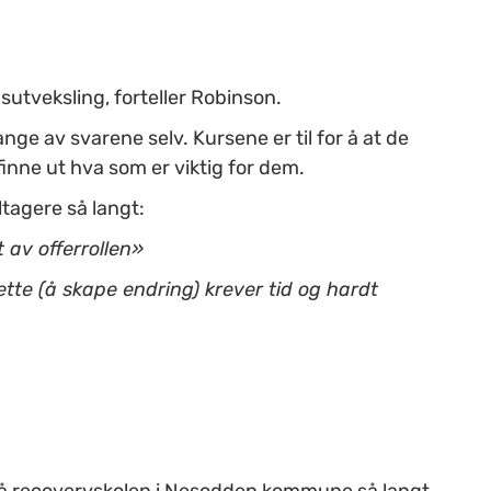
sutveksling, forteller Robinson.
nge av svarene selv. Kursene er til for å at de
g finne ut hva som er viktig for dem.
tagere så langt:
 av offerrollen»
ette (å skape endring) krever tid og hardt
på recoveryskolen i Nesodden kommune så langt,