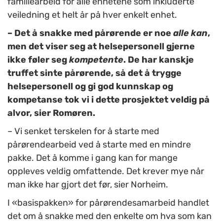
familiearbeid for alle enhetene som inkluderte
veiledning et helt år på hver enkelt enhet.
– Det å snakke med pårørende er noe
alle
kan
,
men det viser seg at helsepersonell gjerne
ikke føler seg
kompetente
. De har kanskje
truffet sinte pårørende, så det å trygge
helsepersonell og gi god kunnskap og
kompetanse tok vi i dette prosjektet veldig på
alvor, sier Romøren.
– Vi senket terskelen for å starte med
pårørendearbeid ved å starte med en mindre
pakke. Det å komme i gang kan for mange
oppleves veldig omfattende. Det krever mye når
man ikke har gjort det før, sier Norheim.
I «basispakken» for pårørendesamarbeid handlet
det om å snakke med den enkelte om hva som kan