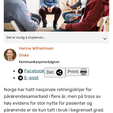
Det er mulig å implementere familiesamarbeid i ordinær klinisk
Det er mulig å implemen...
praksis og det er viktig å inkludere hele virksomheten i
Hanne Wilhelmsen
arbeidet. Det er funn Maria Romøren, Irene Norheim og
Giske
forskerkollegaene har gjort i forsknings- og
Kommunikasjonsrådgiver
implementeringsprosjektet «Bedre pårørendesamarbeid».
Facebook
Print:
Del:
(Illustrasjonsfoto:
Colourbox.com
)
E-post
Norge har hatt nasjonale retningslinjer for
pårørendesamarbeid i flere år, men på tross av
høy evidens for stor nytte for pasienter og
pårørende er de kun tatt i bruk i begrenset grad.