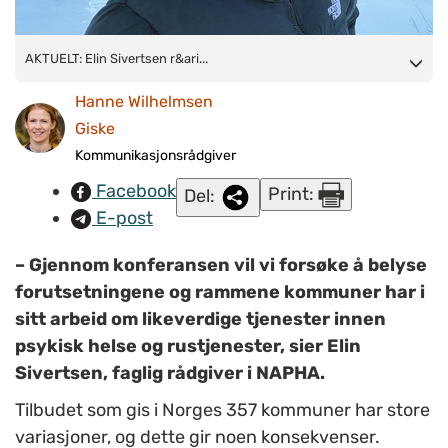
AKTUELT: Elin Sivertsen råder folk til å
AKTUELT: Elin Sivertsen r&ari...
«
barke
sammen
»
personer i egen kommune for å få en forståelse av
Hanne Wilhelmsen
temaet, og skape handlingsrom for å se etter løsninger i egen
Giske
kommune eller region.
(Foto: Privat)
Kommunikasjonsrådgiver
Facebook
Print:
Del:
E-post
– Gjennom konferansen vil vi forsøke å belyse
forutsetningene og rammene kommuner har i
sitt arbeid om likeverdige tjenester innen
psykisk helse og rustjenester, sier Elin
Sivertsen, faglig rådgiver i NAPHA.
Tilbudet som gis i Norges 357 kommuner har store
variasjoner, og dette gir noen konsekvenser.