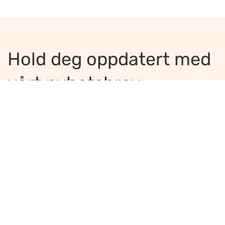
Hold deg oppdatert med
vårt nyhetsbrev
Jeg ønsker å motta nyhetsbrev
*
Jeg bekrefter å ha lest og er enig med
innholdet i
personvernerklæringen
*
Meld på