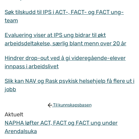
Søk tilskudd til IPS i ACT-, FACT- og FACT ung-
team
Evaluering viser at IPS ung bidrar til økt
arbeidsdeltakelse, særlig blant menn over 20 år
Hindrer drop-out ved å gi videregående-elever
innpass i arbeidslivet
Slik kan NAV og Rask psykisk helsehjelp få flere ut i
jobb
Til kunnskapsbasen
Aktuelt
NAPHA løfter ACT, FACT og FACT ung under
Arendalsuka