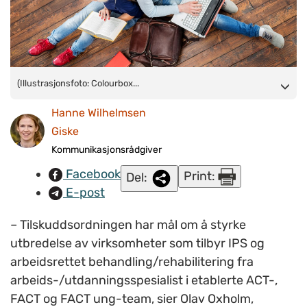
(Illustrasjonsfoto:
(Illustrasjonsfoto: Colourbox...
Colourbox.com
)
Hanne Wilhelmsen
Giske
Kommunikasjonsrådgiver
Facebook
Print:
Del:
E-post
– Tilskuddsordningen har mål om å styrke
utbredelse av virksomheter som tilbyr IPS og
arbeidsrettet behandling/rehabilitering fra
arbeids-/utdanningsspesialist i etablerte ACT-,
FACT og FACT ung-team, sier Olav Oxholm,