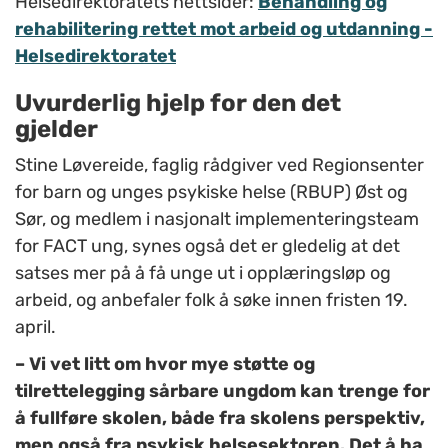
Helsedirektoratets nettsider:
Behandling og
rehabilitering rettet mot arbeid og utdanning -
Helsedirektoratet
Uvurderlig hjelp for den det
gjelder
Stine Løvereide,
faglig rådgiver ved Regionsenter
for barn og unges psykiske helse (RBUP) Øst og
Sør, og medlem i nasjonalt implementeringsteam
for FACT ung, synes også det er gledelig at
det
satses mer på å få unge ut i opplæringsløp og
arbeid, og anbefaler folk å søke innen fristen 19.
april.
– Vi vet litt om hvor mye støtte og
tilrettelegging sårbare ungdom kan trenge for
å fullføre skolen, både fra skolens perspektiv,
men også fra psykisk helsesektoren. Det å ha