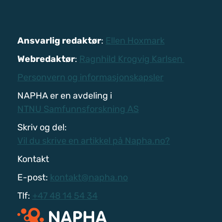
Ansvarlig redaktør
:
Ellen Hoxmark
Webredaktør
:
Ragnhild Krogvig Karlsen
Personvern og informasjonskapsler
NAPHA er en avdeling i
NTNU Samfunnsforskning AS
Skriv og del:
Vil du skrive en artikkel på Napha.no?
Kontakt
E-post:
kontakt@napha.no
Tlf:
+47 48 14 54 34