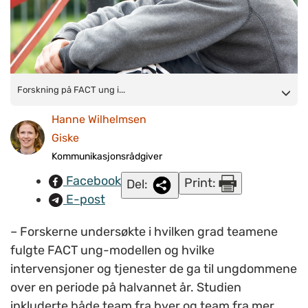
Forskning på FACT ung i Nederland:
Forskning på FACT ung i...
I gjennomsnitt fulgte de
nederlandske FACT ung-teamene opp 75 ungdommer hver.
Hanne Wilhelmsen
(Illustrasjonsfoto:
Colourbox.com
)
Giske
Kommunikasjonsrådgiver
Facebook
Print:
Del:
E-post
– Forskerne undersøkte i hvilken grad teamene
fulgte FACT ung-modellen og hvilke
intervensjoner og tjenester de ga til ungdommene
over en periode på halvannet år. Studien
inkluderte både team fra byer og team fra mer