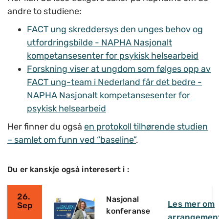
andre to studiene:
FACT ung skreddersys den unges behov og
utfordringsbilde - NAPHA Nasjonalt
kompetansesenter for psykisk helsearbeid
Forskning viser at ungdom som følges opp av
FACT ung-team i Nederland får det bedre -
NAPHA Nasjonalt kompetansesenter for
psykisk helsearbeid
Her finner du også
en protokoll tilhørende studien
– samlet om funn ved “baseline”
.
Du er kanskje også interesert i :
26.
Nasjonal
Les mer om
Sep
konferanse
arrangemen