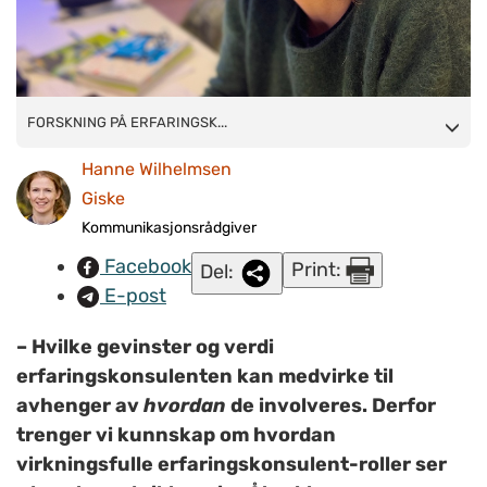
FORSKNING PÅ ERFARINGSKONSULENTER:
FORSKNING PÅ ERFARINGSK...
Kristina Bakke
Åkerbloms disputerer om erfaringskonsulenter i psykisk
Hanne Wilhelmsen
helse- og rustjenester i Norge. (Foto: privat)
Giske
Kommunikasjonsrådgiver
Facebook
Print:
Del:
E-post
– Hvilke gevinster og verdi
erfaringskonsulenten kan medvirke til
avhenger av
hvordan
de involveres. Derfor
trenger vi kunnskap om hvordan
virkningsfulle erfaringskonsulent-roller ser