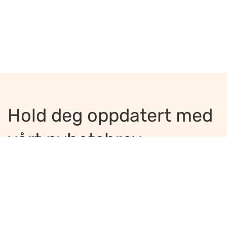
Hold deg oppdatert med
vårt nyhetsbrev
Jeg ønsker å motta nyhetsbrev
*
Jeg bekrefter å ha lest og er enig med
innholdet i
personvernerklæringen
*