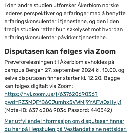
I den andre studien utforsker Åkerblom norske
lederes perspektiver og erfaringer med å benytte
erfaringskonsulenter i tjenestene, og den i den
tredje studien retter hun søkelyset mot hvordan
erfaringskonsulenter påvirker tjenestene.
Disputasen kan følges via Zoom
Prøveforelesningen til Åkerblom avholdes på
campus Bergen 27. september 2024 kl. 10.00, og
selve disputasen finner starter kl. 12.20. Begge
kan følges digitalt via Zoom:
https://hvl.zoom.us/j/63762069036?
pwd=RZ3MQFfB6CJumhx5VWMj9YAFWOsHyj.1
(Møte-ID: 637 6206 9036 Passord: 440542)
Mer utfyllende informasjon om disputasen finner
du her på Høgskulen på Vestlandet sine nettsider.