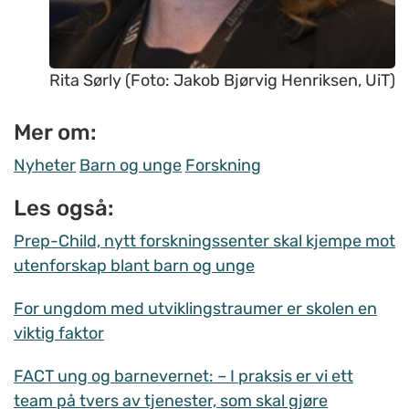
Rita Sørly (Foto: Jakob Bjørvig Henriksen, UiT)
Mer om:
Nyheter
Barn og unge
Forskning
Les også:
Prep-Child, nytt forskningssenter skal kjempe mot
utenforskap blant barn og unge
For ungdom med utviklingstraumer er skolen en
viktig faktor
FACT ung og barnevernet: – I praksis er vi ett
team på tvers av tjenester, som skal gjøre