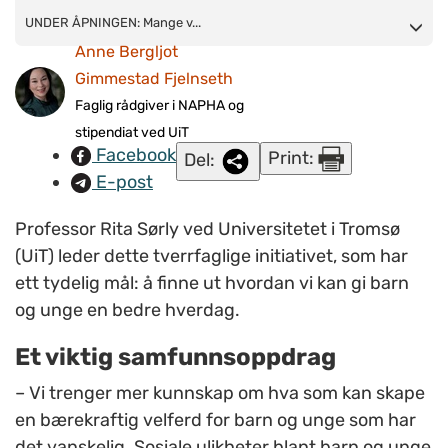
UNDER ÅPNINGEN:
UNDER ÅPNINGEN: Mange v...
Mange var tilstede under åpningen av
Anne Bergljot
forskningssenteret tidligere denne uken.
Ønsket er at senteret
Gimmestad Fjelnseth
skal bidra til å bygge en bedre fremtid for barn og unge i Arktis.
(Foto: Louis Waterman-Evans, UiT Norges arktiske universitet)
Faglig rådgiver i NAPHA og
stipendiat ved UiT
Facebook
Print:
Del:
E-post
Professor Rita Sørly ved Universitetet i Tromsø
(UiT) leder dette tverrfaglige initiativet, som har
ett tydelig mål: å finne ut hvordan vi kan gi barn
og unge en bedre hverdag.
Et viktig samfunnsoppdrag
– Vi trenger mer kunnskap om hva som kan skape
en bærekraftig velferd for barn og unge som har
det vanskelig. Sosiale ulikheter blant barn og unge