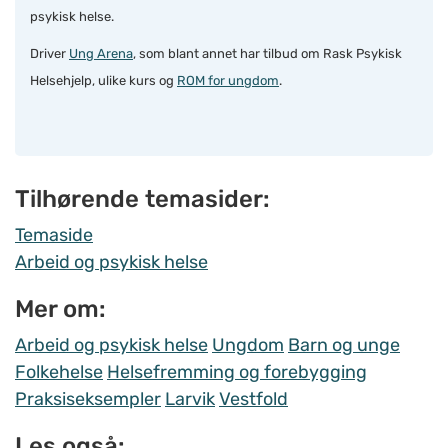
psykisk helse.
Driver
Ung Arena
, som blant annet har tilbud om Rask Psykisk
Helsehjelp, ulike kurs og
ROM for ungdom
.
Tilhørende temasider:
Temaside
Arbeid og psykisk helse
Mer om:
Arbeid og psykisk helse
Ungdom
Barn og unge
Folkehelse
Helsefremming og forebygging
Praksiseksempler
Larvik
Vestfold
Les også: