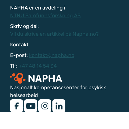
NAPHA er en avdeling i
NTNU Samfunnsforskning AS
Skriv og del:
Vil du skrive en artikkel på Napha.no?
Kontakt
E-post:
kontakt@napha.no
Tlf:
+47 48 14 54 34
Nasjonalt kompetansesenter for psykisk
helsearbeid