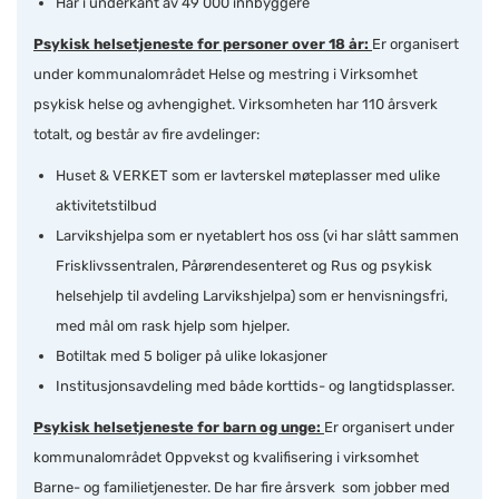
Har i underkant av 49 000 innbyggere
Psykisk helsetjeneste for personer over 18 år:
Er organisert
under kommunalområdet Helse og mestring i Virksomhet
psykisk helse og avhengighet. Virksomheten har 110 årsverk
totalt, og består av fire avdelinger:
Huset & VERKET som er lavterskel møteplasser med ulike
aktivitetstilbud
Larvikshjelpa som er nyetablert hos oss (vi har slått sammen
Frisklivssentralen, Pårørendesenteret og Rus og psykisk
helsehjelp til avdeling Larvikshjelpa) som er henvisningsfri,
med mål om rask hjelp som hjelper.
Botiltak med 5 boliger på ulike lokasjoner
Institusjonsavdeling med både korttids- og langtidsplasser.
Psykisk helsetjeneste for barn og unge:
Er organisert under
kommunalområdet Oppvekst og kvalifisering i virksomhet
Barne- og familietjenester. De har fire årsverk som jobber med