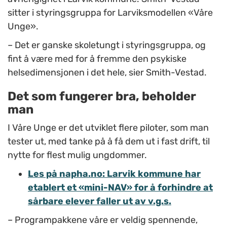
sitter i styringsgruppa for Larviksmodellen «Våre
Unge».
– Det er ganske skoletungt i styringsgruppa, og
fint å være med for å fremme den psykiske
helsedimensjonen i det hele, sier Smith-Vestad.
Det som fungerer bra, beholder
man
I Våre Unge er det utviklet flere piloter, som man
tester ut, med tanke på å få dem ut i fast drift, til
nytte for flest mulig ungdommer.
Les på napha.no: Larvik kommune har
etablert et «mini-NAV» for å forhindre at
sårbare elever faller ut av v.g.s.
–
Programpakkene våre er veldig spennende,