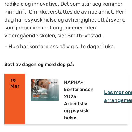
radikale og innovative. Det som står seg kommer
inn i drift. Om ikke, erstattes de av noe annet. Per i
dag har psykisk helse og avhengighet ett årsverk,
som jobber inn mot ungdommer i den
videregående skolen, sier Smith-Vestad.
–
Hun har kontorplass på v.g.s. to dager i uka.
Sett av dagen og meld deg på:
19.
NAPHA-
Mar
konferansen
Les mer o
2025:
arrangeme
Arbeidsliv
og psykisk
helse