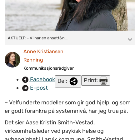
AKTUELT:
AKTUELT: – Vi har en ansatt&n...
– Vi har en ansatt
som jobber inn mot ungdommer i
den videregående skolen. Hun har kontorplass på v.g.s. to
Anne Kristiansen
dager i uka, sier Aase Kristin Smith-Vestad, virksomhetsleder
Rønning
ved psykisk helse og avhengighet i Larvik kommune. (FOTO:
Kommunikasjonsrådgiver
Anne Kristiansen Rønning/ NAPHA)
Facebook
Print:
Del:
E-post
– Velfunderte modeller som gir god hjelp, og som
er godt forankra på systemnivå, har jeg trua på.
Det sier Aase Kristin Smith-Vestad,
virksomhetsleder ved psykisk helse og
avhengighet i Larvik kommune. Smith-Vestad