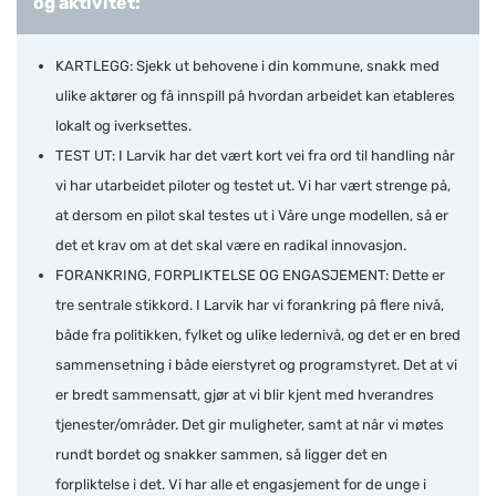
og aktivitet:
KARTLEGG: Sjekk ut behovene i din kommune, snakk med
ulike aktører og få innspill på hvordan arbeidet kan etableres
lokalt og iverksettes.
TEST UT: I Larvik har det vært kort vei fra ord til handling når
vi har utarbeidet piloter og testet ut. Vi har vært strenge på,
at dersom en pilot skal testes ut i Våre unge modellen, så er
det et krav om at det skal være en radikal innovasjon.
FORANKRING, FORPLIKTELSE OG ENGASJEMENT: Dette er
tre sentrale stikkord. I Larvik har vi forankring på flere nivå,
både fra politikken, fylket og ulike ledernivå, og det er en bred
sammensetning i både eierstyret og programstyret. Det at vi
er bredt sammensatt, gjør at vi blir kjent med hverandres
tjenester/områder. Det gir muligheter, samt at når vi møtes
rundt bordet og snakker sammen, så ligger det en
forpliktelse i det. Vi har alle et engasjement for de unge i