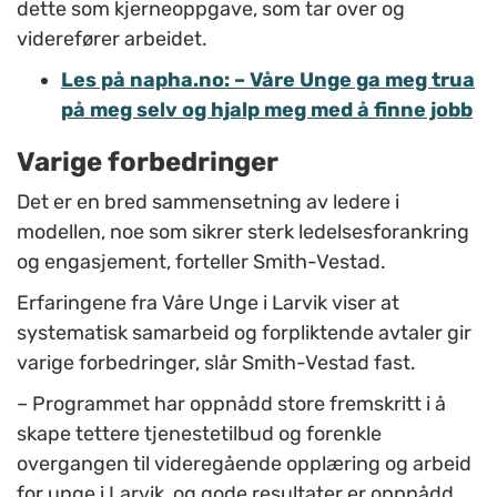
dette som kjerneoppgave, som tar over og
viderefører arbeidet.
Les på napha.no: – Våre Unge ga meg trua
på meg selv og hjalp meg med å finne jobb
Varige forbedringer
Det er en bred sammensetning av ledere i
modellen, noe som sikrer sterk ledelsesforankring
og engasjement, forteller Smith-Vestad.
Erfaringene fra Våre Unge i Larvik viser at
systematisk samarbeid og forpliktende avtaler gir
varige forbedringer, slår Smith-Vestad fast.
–
Programmet har oppnådd store fremskritt i å
skape tettere tjenestetilbud og forenkle
overgangen til videregående opplæring og arbeid
for unge i Larvik, og gode resultater er oppnådd