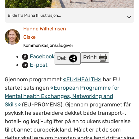
Bilde fra Praha (Illustrasjonsfoto: Colourbox.com)
Bilde fra Praha (Illustrasjon...
Hanne Wilhelmsen
Giske
Kommunikasjonsrådgiver
Facebook
Print:
Del:
E-post
Gjennom programmet
«
EU4HEALTH
»
har EU
startet satsingen
«
European Programme for
Mental health Exchanges, Networking and
Skills
»
(EU-PROMENS). Gjennom programmet får
p
sykisk helsearbeidere dekket både transport-,
hotell- og losji-utgifter på en to ukers studiereise
til et annet europeisk land. Målet er at de som
deltar skal lære om hvordan andre land drifter sine