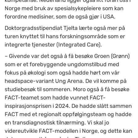
kompetanse. Nederland ligger også litt foran oss i
Norge med bruk av spesialsykepleiere som kan
forordne medisiner, som de også gjør i USA.
Doktorgradsstipendiat Tjelta lærte også mer på
turen knyttet til hans forskningsområde som er
integrerte tjenester (Integrated Care).
–
Givende var det også å få besøke Groen (Grønn)
som er et forebyggende ungdomstilbud med
fokus på økologi som også hadde hørt om vår
headspace-variant Ung Arena. De vil komme på
studiebesøk til sommeren. Moro også å få besøke
FACT-teamet som hadde vunnet FACT-
inspirasjonsprisen i 2024. De hadde slått sammen
FACT med et regionalt oppfølgingsteam og hadde
en transdiagnostisk tilnærming. Vi skal jo
videreutvikle FACT-modellen i Norge, og dette kan