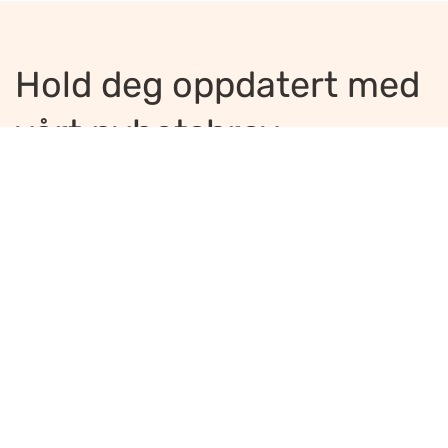
Hold deg oppdatert med
vårt nyhetsbrev
Jeg ønsker å motta nyhetsbrev
*
Jeg bekrefter å ha lest og er enig med
innholdet i
personvernerklæringen
*
Meld på