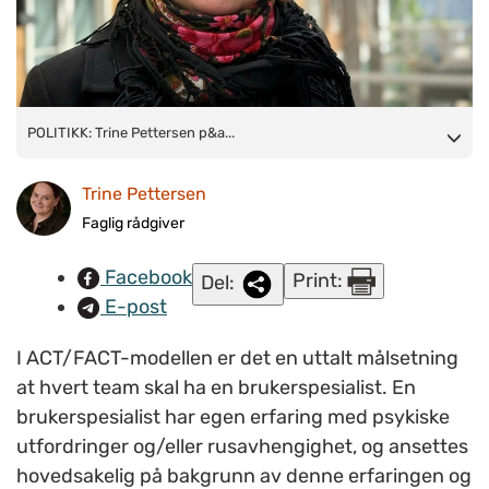
POLITIKK:
POLITIKK: Trine Pettersen p&a...
Trine Pettersen påpeker at en nedgang i antall
brukerspesialister står i direkte kontrast til de politiske målene
Trine Pettersen
om økt brukermedvirkning i helse- og omsorgstjenester. (Foto:
Torbjørn Mohn-Haugen/NAPHA)
Faglig rådgiver
Facebook
Print:
Del:
E-post
I ACT/FACT-modellen er det en uttalt målsetning
at hvert team skal ha en brukerspesialist. En
brukerspesialist har egen erfaring med psykiske
utfordringer og/eller rusavhengighet, og ansettes
hovedsakelig på bakgrunn av denne erfaringen og