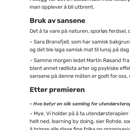
man opplever å bli utbrent.
Bruk av sansene
Det å ta vare på naturen, sporløs ferdsel, 
–
Sara Bransfjell, som har samisk bakgrun
og det ble laga samisk mat til lunsj på dag
–
Samme morgen ledet Martin Røsand fra B
blant annet rødlista arter og psykiske effe
sansene på denne måten er godt for oss,
Etter premieren
–
Hva betyr en slik samling for utendørster
–
Mye. Vi holder på å ta utendørsterapien 
helt ned, learning by doing, sier Rohde, s
å bringe alle disse fine folka og organi