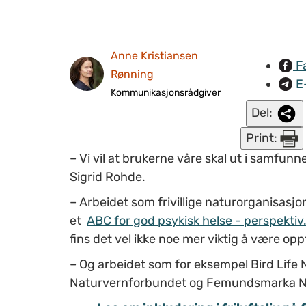
Anne Kristiansen
F
Rønning
E
Kommunikasjonsrådgiver
Del:
Print:
–
Vi vil at brukerne våre skal ut i samfunnet
Sigrid Rohde.
–
Arbeidet som frivillige naturorganisasjon
et
ABC for god psykisk helse - perspektiv
fins det vel ikke noe mer viktig å være opp
–
Og arbeidet som for eksempel Bird Life 
Naturvernforbundet og Femundsmarka Nas