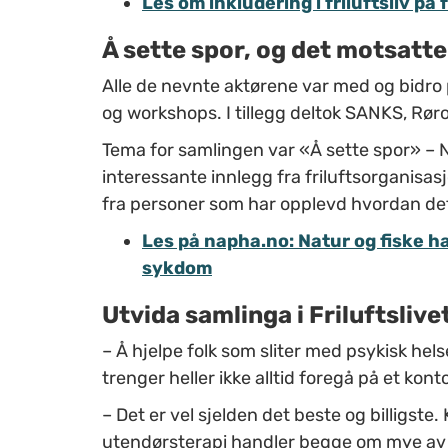
Les om inkludering i friluftsliv på 
Å sette spor, og det motsatte
Alle de nevnte aktørene var med og bidro
og workshops. I tillegg deltok SANKS, Rø
Tema for samlingen var «Å sette spor» – 
interessante innlegg fra friluftsorganisasj
fra personer som har opplevd hvordan det 
Les på napha.no: Natur og fiske h
sykdom
Utvida samlinga i Friluftslive
–
Å hjelpe folk som sliter med psykisk helse
trenger heller ikke alltid foregå på et konto
–
Det er vel sjelden det beste og billigst
utendørsterapi handler begge om mye av 