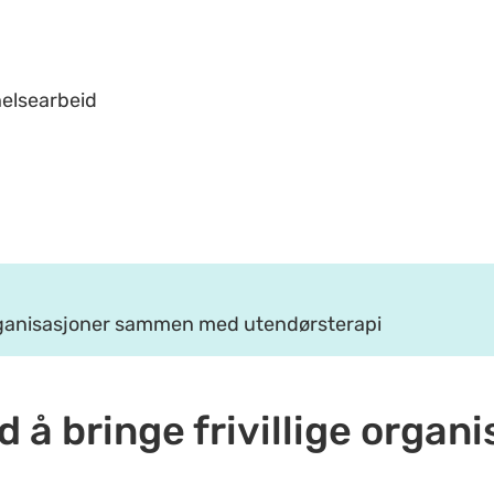
helsearbeid
e organisasjoner sammen med utendørsterapi
med å bringe frivillige org