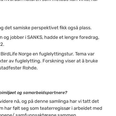
og det samiske perspektivet fikk også plass.
n og jobber i SANKS, hadde et lengre foredrag,
 2.
irdLife Norge en fuglelyttingstur. Tema var
kter av fuglelytting. Forskning viser at å bruke
 stadfester Rohde.
apimiljøet og samarbeidspartnere?
videre nå, og på denne samlinga har vi tatt det
om har følt seg som teaterregissør i arbeidet med
sasjonene/ samfunnsaktørene sammen.