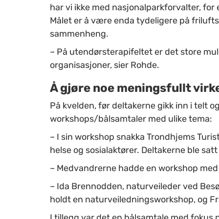
har vi ikke med nasjonalparkforvalter, f
Målet er å være enda tydeligere på friluft
sammenheng.
–
På utendørsterapifeltet er det store muli
organisasjoner, sier Rohde.
Å gjøre noe meningsfullt virke
På kvelden, før deltakerne gikk inn i telt o
workshops/bålsamtaler med ulike tema:
–
I sin workshop snakka Trondhjems Turis
helse og sosialaktører. Deltakerne ble satt 
–
Medvandrerne hadde en workshop med fri
–
Ida Brennodden, naturveileder ved Bes
holdt en naturveiledningsworkshop, og F
I tillegg var det en bålsamtale med fokus