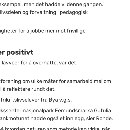
or eksempel, men det hadde vi denne gangen.
slivsdelen og forvaltning i pedagogisk
gheter for å jobbe mer mot frivillige
r positivt
g lavvoer for å overnatte, var det
tforening om ulike måter for samarbeid mellom
i å reflektere rundt det.
luftslivselever fra Øya v.g.s.
økssenter nasjonalpark Femundsmarka Gutulia
rankmotunet hadde også et innlegg, sier Rohde.
 på hvordan naturen som metode kan virke, når