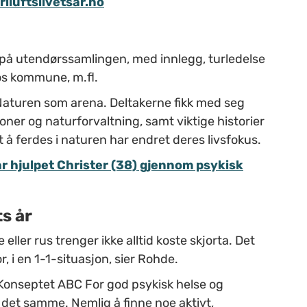
friluftslivetsar.no
 på utendørssamlingen, med innlegg, turledelse
ros kommune, m.fl.
Naturen som arena. Deltakerne fikk med seg
oner og naturforvaltning, samt viktige historier
å ferdes i naturen har endret deres livsfokus.
ar hjulpet Christer (38) gjennom psykisk
ts år
 eller rus trenger ikke alltid koste skjorta. Det
r, i en 1-1-situasjon, sier Rohde.
e. Konseptet ABC For god psykisk helse og
det samme. Nemlig å finne noe aktivt,