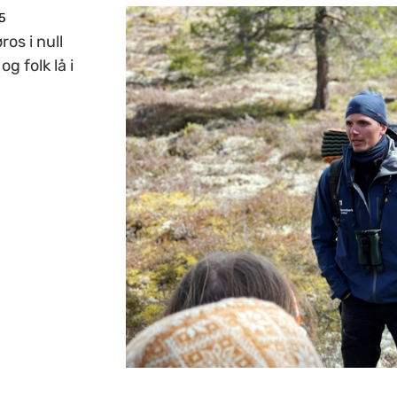
5
os i null
g folk lå i