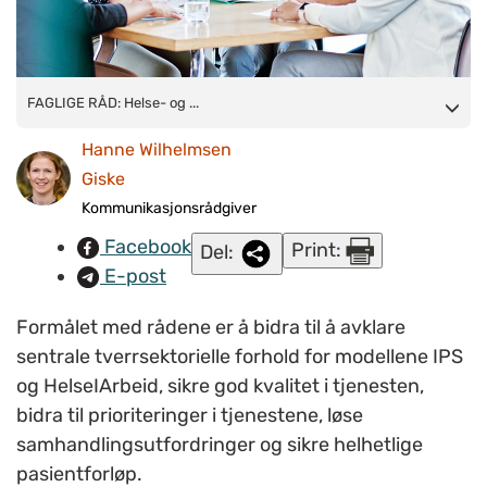
FAGLIGE RÅD:
FAGLIGE RÅD: Helse- og ...
Helse- og omsorgsdepartementet og Arbeids-
og inkluderingsdepartementet fikk i oppdrag å lage faglige råd
Hanne Wilhelmsen
for arbeid og helse allerede i 2020. Da arbeid og helse omfatter
Giske
et helt fagfelt, ble rådene i første omgang avgrenset til å
Kommunikasjonsrådgiver
omfatte samhandlingsmodellene IPS og
Facebook
Print:
Del:
HelseIArbeid.
(Illustrasjonsfoto:
Colourbox.com
)
E-post
Formålet med rådene er å bidra til å avklare
sentrale tverrsektorielle forhold for modellene IPS
og HelseIArbeid, sikre god kvalitet i tjenesten,
bidra til prioriteringer i tjenestene, løse
samhandlingsutfordringer og sikre helhetlige
pasientforløp.