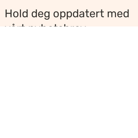
Hold deg oppdatert med
vårt nyhetsbrev
Jeg ønsker å motta nyhetsbrev
*
Jeg bekrefter å ha lest og er enig med
innholdet i
personvernerklæringen
*
Meld på