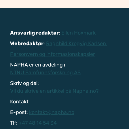
Ansvarlig redaktør
:
Ellen Hoxmark
Webredaktør
:
Ragnhild Krogvig Karlsen
Personvern og informasjonskapsler
NAPHA er en avdeling i
NTNU Samfunnsforskning AS
Skriv og del:
Vil du skrive en artikkel på Napha.no?
Kontakt
E-post:
kontakt@napha.no
Tlf:
+47 48 14 54 34