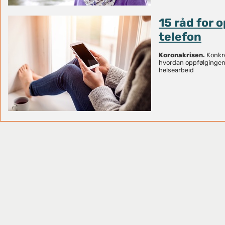
15 råd for 
telefon
Koronakrisen.
Konkre
hvordan oppfølgingen 
helsearbeid