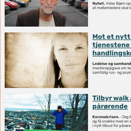
Nyhet.
Vidar Bjørn op
at mellomledere skal l
Mot et nyt
tjenestene
handlings
Ledelse og samhand
masteroppgave om led
samtidig rus- og psyki
Tilbyr walk 
pårørende
Koronakrisen.
-Jeg b
og få snakke med en so
i nytt tilbud for pårør