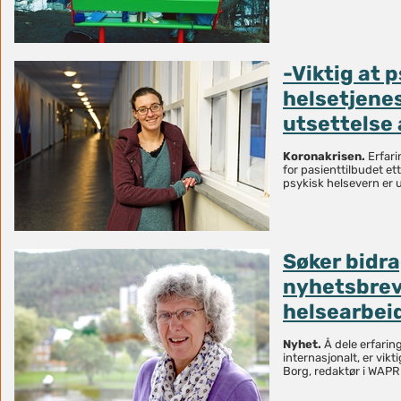
-Viktig at 
helsetjenes
utsettelse 
Koronakrisen.
Erfari
for pasienttilbudet et
psykisk helsevern er u
Søker bidra
nyhetsbrev
helsearbei
Nyhet.
Å dele erfarin
internasjonalt, er vikti
Borg, redaktør i WAPR 