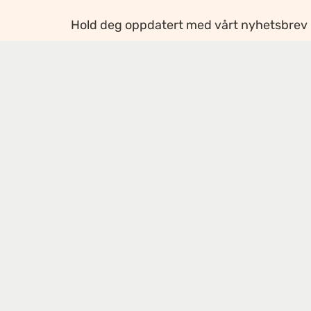
Hold deg oppdatert med vårt nyhetsbrev
Ansvarlig redaktør
:
Ellen Hoxmark
Webredaktør
:
Ragnhild Krogvig Karlsen
Personvern og informasjonskapsler