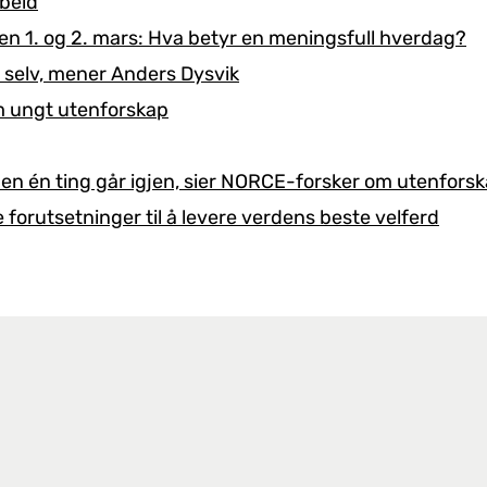
rbeid
 1. og 2. mars: Hva betyr en meningsfull hverdag?
g selv, mener Anders Dysvik
m ungt utenforskap
, men én ting går igjen, sier NORCE-forsker om utenfors
le forutsetninger til å levere verdens beste velferd