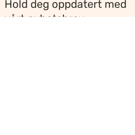
Hold deg oppdatert med
vårt nyhetsbrev
Jeg ønsker å motta nyhetsbrev
*
Jeg bekrefter å ha lest og er enig med
innholdet i
personvernerklæringen
*
Meld på
Ansvarlig redaktør
:
Ellen Hoxmark