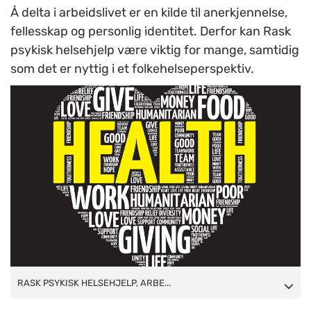
Å delta i arbeidslivet er en kilde til anerkjennelse,
fellesskap og personlig identitet. Derfor kan Rask
psykisk helsehjelp være viktig for mange, samtidig
som det er nyttig i et folkehelseperspektiv.
RASK PSYKISK HELSEHJELP, ARBEID OG FOLKEHELSE: Arbeid
RASK PSYKISK HELSEHJELP, ARBE...
og aktivitet er helsefremmende. Både nasjonal - og