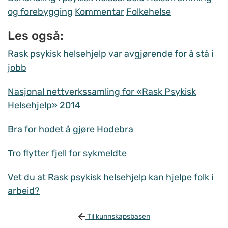
og forebygging
Kommentar
Folkehelse
Les også:
Rask psykisk helsehjelp var avgjørende for å stå i
jobb
Nasjonal nettverkssamling for «Rask Psykisk
Helsehjelp» 2014
Bra for hodet å gjøre Hodebra
Tro flytter fjell for sykmeldte
Vet du at Rask psykisk helsehjelp kan hjelpe folk i
arbeid?
Til kunnskapsbasen