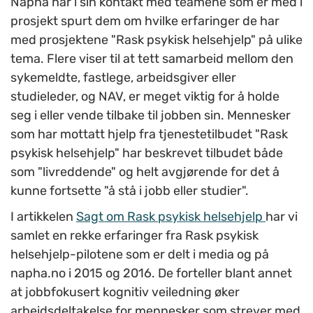
Napha har i sin kontakt med teamene som er med i
prosjekt spurt dem om hvilke erfaringer de har
med prosjektene "Rask psykisk helsehjelp" på ulike
tema. Flere viser til at tett samarbeid mellom den
sykemeldte, fastlege, arbeidsgiver eller
studieleder, og NAV, er meget viktig for å holde
seg i eller vende tilbake til jobben sin. Mennesker
som har mottatt hjelp fra tjenestetilbudet "Rask
psykisk helsehjelp" har beskrevet tilbudet både
som "livreddende" og helt avgjørende for det å
kunne fortsette "å stå i jobb eller studier".
I artikkelen
Sagt om Rask psykisk helsehjelp
har vi
samlet en rekke erfaringer fra Rask psykisk
helsehjelp-pilotene som er delt i media og på
napha.no i 2015 og 2016. De forteller blant annet
at jobbfokusert kognitiv veiledning øker
arbeidsdeltakelse for mennesker som strever med