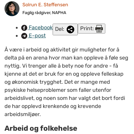
Solrun E. Steffensen
internasjonal forskning viser til hvor viktig det er at en
i kombinasjon med behandling opprettholder
Faglig rådgiver, NAPHA
arbeidsfokus. (Illustrasjonsfoto: www.colourbox.com)
Facebook
Print:
Del:
E-post
Å være i arbeid og aktivitet gir muligheter for å
delta på en arena hvor man kan oppleve å føle seg
nyttig. Vi trenger alle å bety noe for andre - få
kjenne at det er bruk for en og oppleve felleskap
og økonomisk trygghet. Det er mange med
psykiske helseproblemer som faller utenfor
arbeidslivet, og noen som har valgt det bort fordi
de har opplevd krenkende og krevende
arbeidsmiljøer.
Arbeid og folkehelse