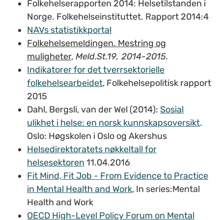
Folkehelserapporten 2014: Helsetilstanden i
Norge. Folkehelseinstituttet. Rapport 2014:4
NAVs statistikkportal
Folkehelsemeldingen. Mestring og
muligheter
,
Meld.St.19, 2014-2015.
Indikatorer for det tverrsektorielle
folkehelsearbeidet
, Folkehelsepolitisk rapport
2015
Dahl, Bergsli, van der Wel (2014):
Sosial
ulikhet i helse: en norsk kunnskapsoversikt
.
Oslo: Høgskolen i Oslo og Akershus
Helsedirektoratets nøkkeltall for
helsesektoren
11.04.2016
Fit Mind, Fit Job - From Evidence to Practice
in Mental Health and Work
, In series:Mental
Health and Work
OECD High-Level Policy Forum on Mental