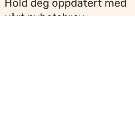
Hold deg oppdatert med
vårt nyhetsbrev
Jeg ønsker å motta nyhetsbrev
*
Jeg bekrefter å ha lest og er enig med
innholdet i
personvernerklæringen
*
Meld på
Ansvarlig redaktør
:
Ellen Hoxmark