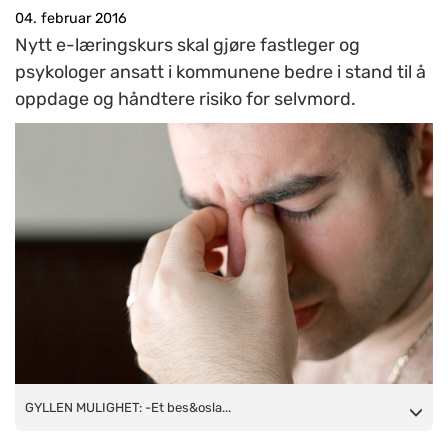
04. februar 2016
Nytt e-læringskurs skal gjøre fastleger og
psykologer ansatt i kommunene bedre i stand til å
oppdage og håndtere risiko for selvmord.
GYLLEN MULIGHET: -Et besøk på legekontoret er en gyllen
GYLLEN MULIGHET: -Et bes&osla...
mulighet til å oppdage tegn på selvmordsrisiko, mener Lars