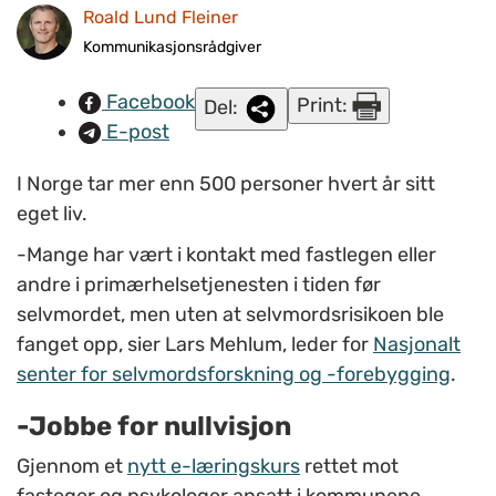
Roald Lund Fleiner
Mehlum, leder for
Nasjonalt senter for selvmordsforskning og -
forebygging
. Illustrasjonsfoto: www.colourbox.com.
Kommunikasjonsrådgiver
Facebook
Print:
Del:
E-post
I Norge tar mer enn 500 personer hvert år sitt
eget liv.
-Mange har vært i kontakt med fastlegen eller
andre i primærhelsetjenesten i tiden før
selvmordet, men uten at selvmordsrisikoen ble
fanget opp, sier Lars Mehlum, leder for
Nasjonalt
senter for selvmordsforskning og -forebygging
.
-Jobbe for nullvisjon
Gjennom et
nytt e-læringskurs
rettet mot