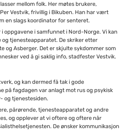
plasser mellom folk. Her møtes brukere,
er Vestvik, frivillig i Bikuben. Han har vært
om en slags koordinator for senteret.
 i oppgavene i samfunnet i Nord-Norge. Vi kan
e og tjenesteapparatet. De skriker etter
te og Asberger. Det er skjulte sykdommer som
esker ved å gi saklig info, stadfester Vestvik.
verk, og kan dermed få tak i gode
e på fagdagen var anlagt mot rus og psykisk
- og tjenestesiden.
kere, pårørende, tjenesteapparatet og andre
es, og opplever at vi oftere og oftere når
sialisthelsetjenesten. De ønsker kommunikasjon