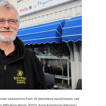
en skal komme frem. At tjenestene skal bli bedre, ved
ben RBS Nord-Norge. (FOTO: Anne Kristiansen Rønning/