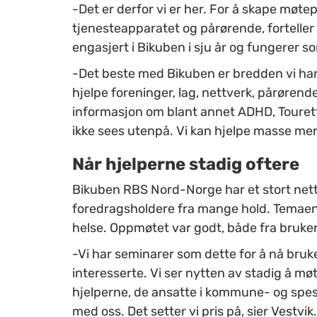
-Det er derfor vi er her. For å skape møte
tjenesteapparatet og pårørende, forteller P
engasjert i Bikuben i sju år og fungerer s
-Det beste med Bikuben er bredden vi har
hjelpe foreninger, lag, nettverk, pårørend
informasjon om blant annet ADHD, Touret
ikke sees utenpå. Vi kan hjelpe masse menn
Når hjelperne stadig oftere
Bikuben RBS Nord-Norge har et stort nett
foredragsholdere fra mange hold. Temaen
helse. Oppmøtet var godt, både fra bruker
-Vi har seminarer som dette for å nå bru
interesserte. Vi ser nytten av stadig å møt
hjelperne, de ansatte i kommune- og spe
med oss. Det setter vi pris på, sier Vestvik.