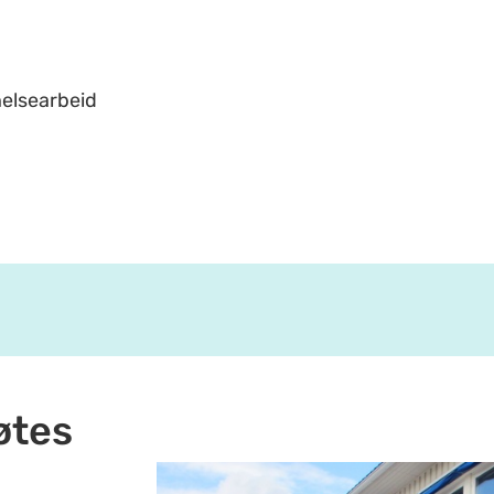
helsearbeid
øtes