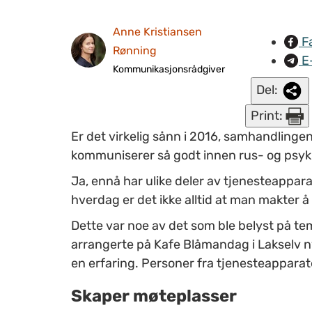
Anne Kristiansen
F
Rønning
E
Kommunikasjonsrådgiver
Del:
Print:
Er det virkelig sånn i 2016, samhandlingens
kommuniserer så godt innen rus- og psykis
Ja, ennå har ulike deler av tjenesteapparat
hverdag er det ikke alltid at man makter å
Dette var noe av det som ble belyst på
arrangerte på Kafe Blåmandag i Lakselv n
en erfaring. Personer fra tjenesteapparat
Skaper møteplasser