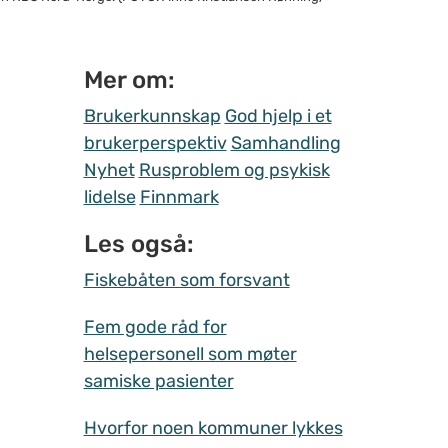
Mer om:
Brukerkunnskap
God hjelp i et
brukerperspektiv
Samhandling
Nyhet
Rusproblem og psykisk
lidelse
Finnmark
Les også:
Fiskebåten som forsvant
Fem gode råd for
helsepersonell som møter
samiske pasienter
Hvorfor noen kommuner lykkes