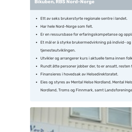
Bikuben, RBS Nord-Norge
Ett av seks brukerstyrte regionale sentre i landet.
Har hele Nord-Norge som felt.
Er en ressursbase for erfaringskompetanse og oppl
Et mål er å styrke brukermedvirkning på individ- og
tjenesteutviklingen.
Utvikler og arrangerer kurs i aktuelle tema innen fol
Rundt åtte personer jobber der, to er ansatt, resten fr
Finansieres i hovedsak av Helsedirektoratet.
Eies og styres av Mental Helse Nordland, Mental He
Nordland, Troms og Finnmark, samt Landsforeningen