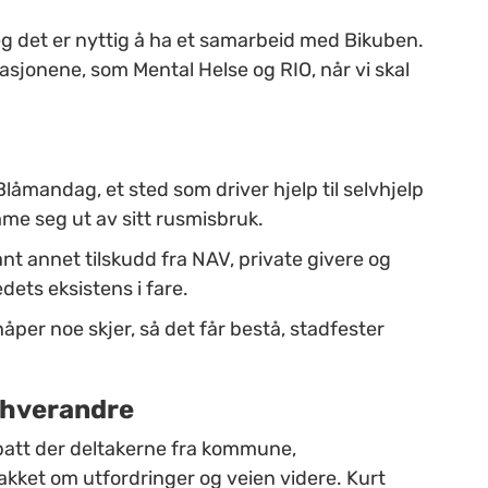
jeg det er nyttig å ha et samarbeid med Bikuben.
asjonene, som Mental Helse og RIO, når vi skal
låmandag, et sted som driver hjelp til selvhjelp
omme seg ut av sitt rusmisbruk.
nt annet tilskudd fra NAV, private givere og
dets eksistens i fare.
åper noe skjer, så det får bestå, stadfester
d hverandre
att der deltakerne fra kommune,
akket om utfordringer og veien videre. Kurt