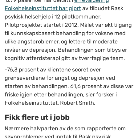
1279 pasienter har deltatt i
en evaluering
Folkehelseinstituttet har gjort
av tilbudet Rask
psykisk helsehjelp i 12 pilotkommuner.
Pilotprosjektet startet i 2012. Målet var økt tilgang
til kunnskapsbasert behandling for voksne med
ulike angstproblemer, og lettere til moderate
nivåer av depresjon. Behandlingen som tilbys er
kognitiv atferdsterapi gitt av tverrfaglige team.
-76,3 prosent av klientene scoret over
grenseverdiene for angst og depresjon ved
starten av behandlingen. 61,6 prosent av disse var
friske igjen etter behandlingen, sier forsker i
Folkehelseinstituttet, Robert Smith.
Fikk flere ut i jobb
Nærmere halvparten av de som rapporterte om
søvnproblemer ved inntak til Rask psykisk