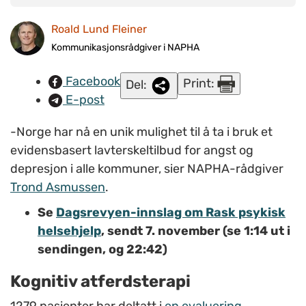
grenseverdiene for angst og depresjon ved starten av
Roald Lund Fleiner
behandlingen. 61,6 prosent av disse var friske igjen etter
behandlingen, sier forsker i Folkehelseinstituttet, Robert
Kommunikasjonsrådgiver i NAPHA
Smith. FOTO: Roald Lund Fleiner/napha.no
Facebook
Print:
Del:
E-post
-Norge har nå en unik mulighet til å ta i bruk et
evidensbasert lavterskeltilbud for angst og
depresjon i alle kommuner, sier NAPHA-rådgiver
Trond Asmussen
.
Se
Dagsrevyen-innslag om Rask psykisk
helsehjelp
, sendt 7. november (se 1:14 ut i
sendingen, og 22:42)
Kognitiv atferdsterapi