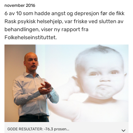
november 2016
6 av 10 som hadde angst og depresjon før de fikk
Rask psykisk helsehjelp, var friske ved slutten av
behandlingen, viser ny rapport fra
Folkehelseinstituttet.
GODE RESULTATER: -76,3 prosent av klientene scoret over
GODE RESULTATER: -76,3 prosen...