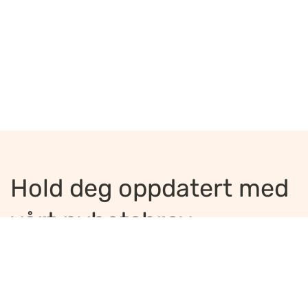
Hold deg oppdatert med
vårt nyhetsbrev
Jeg ønsker å motta nyhetsbrev
*