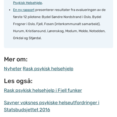
Psykisk Helsehjelp
.
En ny rapport
presenterer resultater fra evalueringen av de
første 12 pilotene: Bydel Søndre Nordstrand i Oslo, Bydel
Frogner i Oslo, Fjell, Fosen (interkommunalt samarbeid),
Hurum, Kristiansund, Lørenskog, Modum, Molde, Notodden,
Orkdal og Stjørdal.
Mer om:
Nyheter
Rask psykisk helsehjelp
Les også:
Rask psykisk helsehjelp i Fjell funker
Savner voksnes psykiske helseutfordringer i
Statsbudsjettet 2016