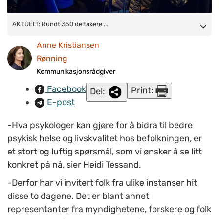
AKTUELT: Rundt 350 deltakere fra hele landet, er til stede på
AKTUELT: Rundt 350 deltakere ...
nettverkssamlingen for psykologer i kommunene som foregår i
Anne Kristiansen
Oslo. (FOTO: Anne Kristiansen Rønning/ NAPHA)
Rønning
Kommunikasjonsrådgiver
Facebook
Print:
Del:
E-post
-Hva psykologer kan gjøre for å bidra til bedre
psykisk helse og livskvalitet hos befolkningen, er
et stort og luftig spørsmål, som vi ønsker å se litt
konkret på nå, sier Heidi Tessand.
-Derfor har vi invitert folk fra ulike instanser hit
disse to dagene. Det er blant annet
representanter fra myndighetene, forskere og folk