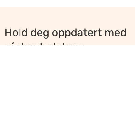
Hold deg oppdatert med
vårt nyhetsbrev
Jeg ønsker å motta nyhetsbrev
*
Jeg bekrefter å ha lest og er enig med
innholdet i
personvernerklæringen
*
Meld på