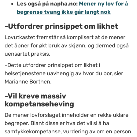
Les også på napha.no:
Mener ny lov for å
begrense tvang ikke går langt nok
-Utfordrer prinsippet om likhet
Lovutkastet fremstår så komplisert at de mener
det åpner for økt bruk av skjønn, og dermed også
uensartet praksis.
-Dette utfordrer prinsippet om likhet i
helsetjenestene uavhengig av hvor du bor, sier
Marianne Borthen.
-Vil kreve massiv
kompetanseheving
De mener lovforslaget inneholder en rekke uklare
begreper. Blant disse er hva det vil si å ha
samtykkekompetanse, vurdering av om en person