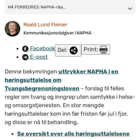
MÅ FORBEDRES: NAPHA-rådgiverne Trond Hatling (bildet) og
MÅ FORBEDRES: NAPHA-r&a...
Marianne Borthen
mener
forslag til ny
Roald Lund Fleiner
tvangsbegrensningslov
ikke kan fremmes i sin nåværende
form. FOTO: Roald Lund Fleiner / napha.no arkiv
Kommunikasjonsrådgiver i NAPHA
Facebook
Print:
Del:
E-post
Denne bekymringen
uttrykker NAPHA i en
høringsuttalelse om
Tvangsbegrensningsloven
– forslag til felles
regler om tvang og inngrep uten samtykke i helse-
og omsorgstjenesten. En stor mengde
høringsuttalelser kom inn før fristen før jul i fjor,
og disse er nå til behandling.
Se oversikt over alle høringsuttalelsene