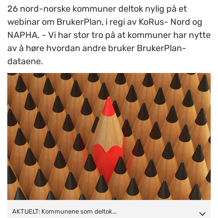
26 nord-norske kommuner deltok nylig på et
webinar om BrukerPlan, i regi av KoRus- Nord og
NAPHA. - Vi har stor tro på at kommuner har nytte
av å høre hvordan andre bruker BrukerPlan-
dataene.
AKTUELT: Kommunene som deltok på webinaret har ulik
AKTUELT: Kommunene som deltok...