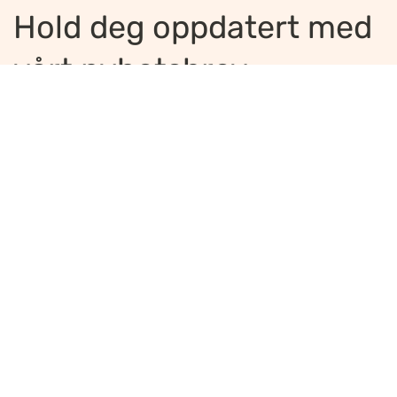
Hold deg oppdatert med
vårt nyhetsbrev
Jeg ønsker å motta nyhetsbrev
*
Jeg bekrefter å ha lest og er enig med
innholdet i
personvernerklæringen
*
Meld på