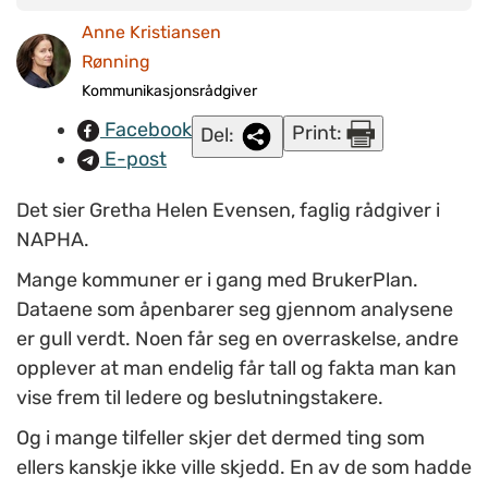
erfaring, fra å ha kartlagt årlig fra 2013, til å ha kartlagt en
Anne Kristiansen
gang.
Arrangørenes mål var å inspirere alle, uavhengig av
Rønning
erfaring med BrukerPlan
. (Ill.foto: www.colourbox.com)
Kommunikasjonsrådgiver
Facebook
Print:
Del:
E-post
Det sier Gretha Helen Evensen, faglig rådgiver i
NAPHA.
Mange kommuner er i gang med BrukerPlan.
Dataene som åpenbarer seg gjennom analysene
er gull verdt. Noen får seg en overraskelse, andre
opplever at man endelig får tall og fakta man kan
vise frem til ledere og beslutningstakere.
Og i mange tilfeller skjer det dermed ting som
ellers kanskje ikke ville skjedd. En av de som hadde