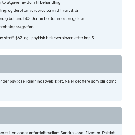
r to
utgaver av dom til behandling:
ng, og deretter vurderes på nytt hvert 3. år
«ferdig behandlet». Denne bestemmelsen gjelder
omhetsparagrafen.
 straff, §62, og i psykisk helsevernloven etter kap.5.
der psykose i gjerningsøyeblikket. Nå er det flere som blir dømt
t i Innlandet er fordelt mellom Søndre Land, Elverum, Politiet