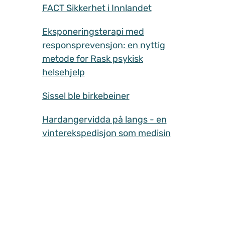
FACT Sikkerhet i Innlandet
Eksponeringsterapi med
responsprevensjon: en nyttig
metode for Rask psykisk
helsehjelp
Sissel ble birkebeiner
Hardangervidda på langs - en
vinterekspedisjon som medisin