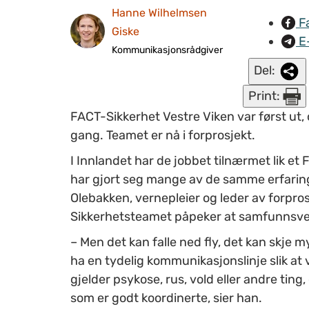
Hanne Wilhelmsen
F
Giske
E
Kommunikasjonsrådgiver
Del:
Print:
FACT-Sikkerhet Vestre Viken var først ut, 
gang. Teamet er nå i forprosjekt.
I Innlandet har de jobbet tilnærmet lik e
har gjort seg mange av de samme erfari
Olebakken, vernepleier og leder av forpr
Sikkerhetsteamet påpeker at samfunnsv
– Men det kan falle ned fly, det kan skje m
ha en tydelig kommunikasjonslinje slik at 
gjelder psykose, rus, vold eller andre tin
som er godt koordinerte, sier han.