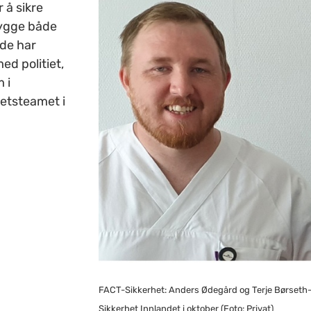
r å sikre
rygge både
 de har
ed politiet,
 i
etsteamet i
FACT-Sikkerhet: Anders Ødegård og Terje
Børseth-
Sikkerhet Innlandet i oktober (Foto: Privat)