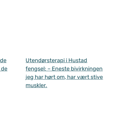
 de
Utendørsterapi i Hustad
 de
fengsel: – Eneste bivirkningen
jeg har hørt om, har vært stive
muskler.