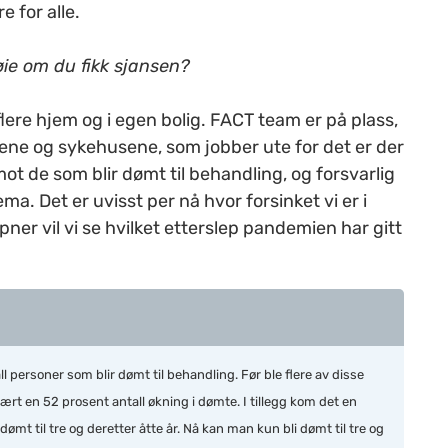
e for alle.
Høie om du fikk sjansen?
flere hjem og i egen bolig. FACT team er på plass,
ne og sykehusene, som jobber ute for det er der
mot de som blir dømt til behandling, og forsvarlig
ema. Det er uvisst per nå hvor forsinket vi er i
ner vil vi se hvilket etterslep pandemien har gitt
l personer som blir dømt til behandling. Før ble flere av disse
ært en 52 prosent antall økning i dømte. I tillegg kom det en
ømt til tre og deretter åtte år. Nå kan man kun bli dømt til tre og