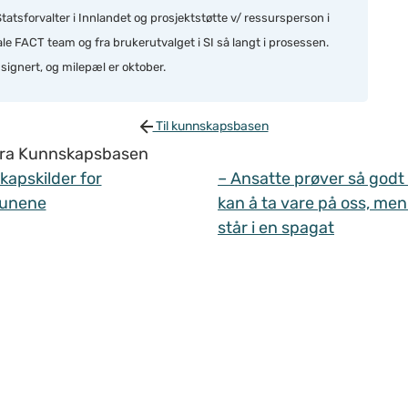
atsforvalter i Innlandet og prosjektstøtte v/ ressursperson i
ale FACT team og fra brukerutvalget i SI så langt i prosessen.
signert, og milepæl er oktober.
Til kunnskapsbasen
 fra Kunnskapsbasen
apskilder for
– Ansatte prøver så godt
unene
kan å ta vare på oss, men
står i en spagat