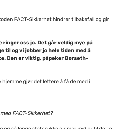
oden FACT-Sikkerhet hindrer tilbakefall og gir
de ringer oss jo. Det går veldig mye på
e til og vi jobber jo hele tiden med å
te. Den er viktig, påpeker Børseth-
 hjemme gjør det lettere å få de med i
 med FACT-Sikkerhet?
 og så lenge staten ikke gir mer midler til dette