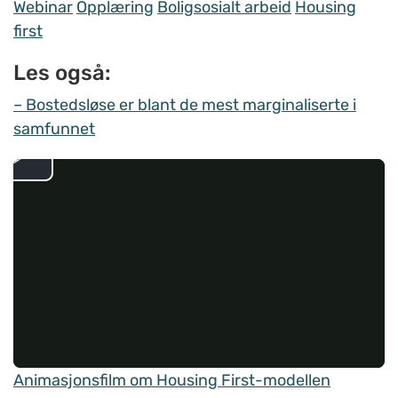
Webinar
Opplæring
Boligsosialt arbeid
Housing
first
Les også:
– Bostedsløse er blant de mest marginaliserte i
samfunnet
Animasjonsfilm om Housing First-modellen