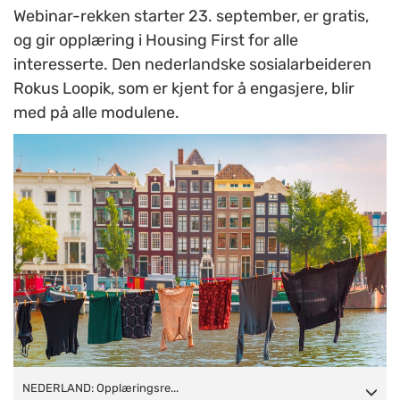
Webinar-rekken starter 23. september, er gratis,
og gir opplæring i Housing First for alle
interesserte. Den nederlandske sosialarbeideren
Rokus Loopik, som er kjent for å engasjere, blir
med på alle modulene.
NEDERLAND: Opplæringsrekken består av åtte moduler. Rokus
NEDERLAND: Opplæringsre...