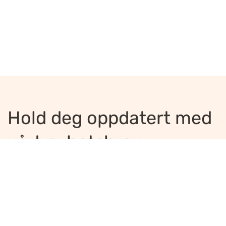
Hold deg oppdatert med
vårt nyhetsbrev
Jeg ønsker å motta nyhetsbrev
*
Jeg bekrefter å ha lest og er enig med
innholdet i
personvernerklæringen
*