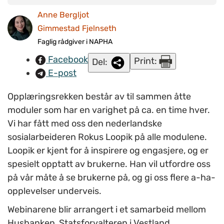
Loopik skal foredra på hver av modulene. Loopik er en
Anne Bergljot
internasjonalt anerkjent ekspert på feltet, og har erfaring fra
Gimmestad Fjelnseth
arbeid med Housing First i Nederland.
(Illustrasjonsfoto:
Faglig rådgiver i NAPHA
www.colourbox.com
)
Facebook
Print:
Del:
E-post
Opplæringsrekken består av til sammen åtte
moduler som har en varighet på ca. en time hver.
Vi har fått med oss den nederlandske
sosialarbeideren Rokus Loopik på alle modulene.
Loopik er kjent for å inspirere og engasjere, og er
spesielt opptatt av brukerne. Han vil utfordre oss
på vår måte å se brukerne på, og gi oss flere a-ha-
opplevelser underveis.
Webinarene blir arrangert i et samarbeid mellom
Husbanken, Statsforvalteren i Vestland,