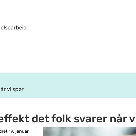
helsearbeid
når vi spør
effekt det folk svarer når 
ret 19. januar