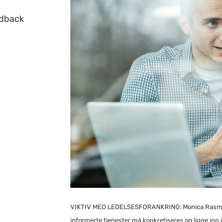
edback
VIKTIV MED LEDELSESFORANKRING: Monica Rasmus
informerte tjenester må konkretiseres og
ligge inn 