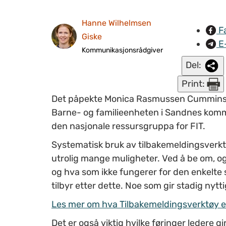
Hanne Wilhelmsen
F
Giske
E
Kommunikasjonsrådgiver
Del:
Print:
Det påpekte Monica Rasmussen Cummin
Barne- og familieenheten i Sandnes ko
den nasjonale
ressursgruppa for FIT.
Systematisk bruk av tilbakemeldingsverk
utrolig mange muligheter.
Ved å be om,
og
og hva som ikke fungerer
for den enkelte 
tilbyr etter dette. Noe som gir stadig nytt
Les mer om hva Tilbakemeldingsverktøy e
Det er
også viktig hvilke føringer ledere
gi