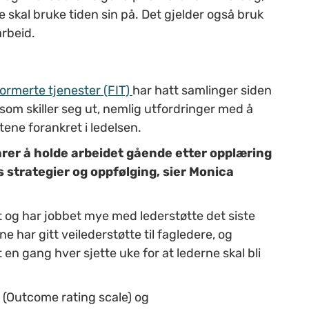
 skal bruke tiden sin på. Det gjelder også bruk
arbeid.
formerte tjenester
(FIT)
har hatt samlinger siden
som skiller seg ut,
nemlig utfordringer med å
stene
forankret
i ledelsen.
er å holde arbeidet gående etter opplæring
s strategier og oppfølging, sier
Monica
t
og
har jobbet mye med lederstøtte det siste
 har gitt veilederstøtte til fagledere, og
t
en gang hver sjette uke for at lederne skal bli
 (
Outcome
rating
scale
) og