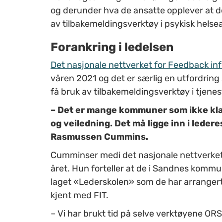
og derunder hva de ansatte opplever at de
av tilbakemeldingsverktøy i psykisk helse
Forankring i ledelsen
Det nasjonale nettverket for Feedback in
våren 2021 og
det
er
særlig en
utfordring
få
bruk av
tilbakemeldingsverktøy
i tjene
– Det
er
mange kommuner som ikke klar
og veiledning.
Det må ligge inn i ledere
Rasmussen Cummins.
Cummins
er med
i det nasjonale
nettverke
året.
Hun forteller at de i
Sandnes
kommune
laget
«
Lederskolen
»
som de har
arranger
kjent med FIT.
– Vi
har brukt tid på selve verktøyene
ORS