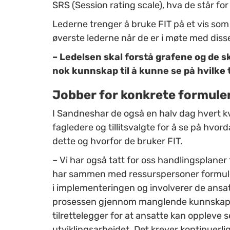
SRS
(
Session
rating
scale
), hva de står fo
Lederne trenger å bruke FIT på et vis som g
øverste lederne når de er i møte med diss
–
Ledelsen skal forstå grafene og de s
nok kunnskap til å kunne se på hvilke 
Jobber for konkrete formule
I Sandnes
har de også en halv dag hvert k
fagledere
og
tillitsvalgte
for å se på hvord
dette og hvorfor de bruker FIT.
– Vi har også tatt for oss handlingsplane
har sammen med ressurspersoner formulert
i implementeringen og involverer de ansat
prosessen gjennom manglende kunnskap og 
tilrettelegger for at ansatte kan oppleve 
utviklingsarbeidet. Det krever kontinuer