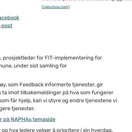
Colourbox.com
)
acebook
-post
s,
prosjektleder for FIT-implementering for
mmune
, under
sist
samling for
tøy,
som Feedback informerte tjenester,
gir
 ta imot tilbakemeldinger på hva som fungerer
som får hjelp, kan vi styre
og
endre
tjenestene
vi
igere tjenester.
r på
NAPHAs
temaside
r og hva ledere velger å prioritere i sin hverdag,