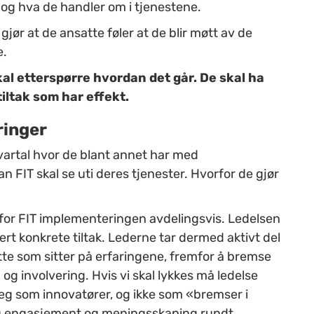
r og hva de handler om i tjenestene.
jør at de ansatte føler at de blir møtt av de
e.
kal etterspørre hvordan det går. De skal ha
tiltak som har effekt.
ringer
vartal hvor de
blant annet
har med
an FIT skal se ut
i deres tjenester.
Hvorfor de gjør
r for FIT implementeringen avdelingsvis. Ledelsen
 konkrete tiltak. Lederne tar dermed aktivt del
te som sitter på erfaringene, fremfor å bremse
involvering. Hvis vi skal lykkes må ledelse
seg som innovatører, og ikke som «bremser i
lig engasjement og meningsskaping rundt