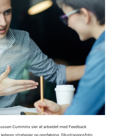
sen Cummins sier at arbeidet med Feedback
i lederes strategier og oppfølging.
(Illustrasjonsfoto: